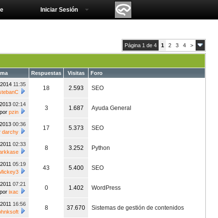
e
Iniciar Sesión
Página 1 de 4
1
2
3
4
>
ema
Respuestas
Visitas
Foro
/2014
11:35
18
2.593
SEO
stebanC
/2013
02:14
3
1.687
Ayuda General
por
pzin
/2013
00:36
17
5.373
SEO
r
darchy
/2011
02:33
8
3.252
Python
arkkase
/2011
05:19
43
5.400
SEO
Mickey3
/2011
07:21
0
1.402
WordPress
por
ixac
/2011
16:56
8
37.670
Sistemas de gestión de contenidos
ohnksoft