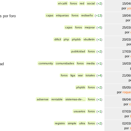
el-café
foros
red
social
(
+2
)
15/04
por
yo
 por foro
cajas
etiquetas
foros
rediseño
(
+13
)
18/04
po
cajas
foros
mejorar
(
+5
)
25/03
por
dificil
php
phpbb
vbulletin
(
+1
)
20/03
po
publicidad
foros
(
+2
)
17/03
por
dad
community
comunidades
foros
media
(
+1
)
16/03
foros
liga
war
totales
(
+4
)
21/06
p
phpbb
foros
(
+2
)
05/05
por
roqu
adsense
rentable
sistemas-de-...
foros
(
+1
)
06/04
por
c
usuarios
foros
(
+1
)
07/03
por
registro
simple
ultra
foros
(
+2
)
02/03
por