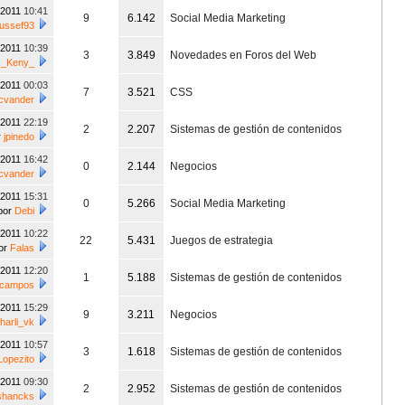
/2011
10:41
9
6.142
Social Media Marketing
ussef93
/2011
10:39
3
3.849
Novedades en Foros del Web
r
_Keny_
/2011
00:03
7
3.521
CSS
cvander
/2011
22:19
2
2.207
Sistemas de gestión de contenidos
r
jpinedo
/2011
16:42
0
2.144
Negocios
cvander
/2011
15:31
0
5.266
Social Media Marketing
por
Debi
/2011
10:22
22
5.431
Juegos de estrategia
or
Falas
/2011
12:20
1
5.188
Sistemas de gestión de contenidos
ecampos
/2011
15:29
9
3.211
Negocios
harli_vk
/2011
10:57
3
1.618
Sistemas de gestión de contenidos
Lopezito
/2011
09:30
2
2.952
Sistemas de gestión de contenidos
shancks