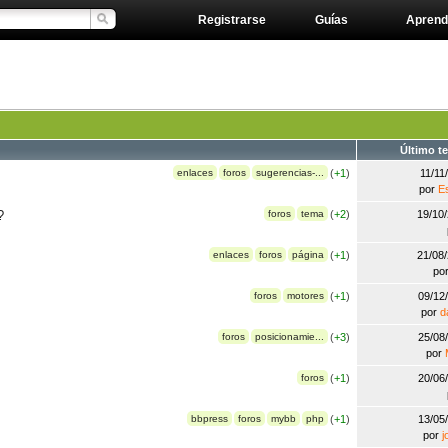
Registrarse
Guías
Aprend
Último t
enlaces
foros
sugerencias-...
(
+1
)
11/11
por
E
?
foros
tema
(
+2
)
19/10
enlaces
foros
página
(
+1
)
21/08
po
foros
motores
(
+1
)
09/12
por
d
foros
posicionamie...
(
+3
)
25/08
por
foros
(
+1
)
20/06
bbpress
foros
mybb
php
(
+1
)
13/05
por
j