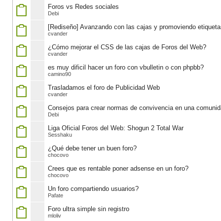
Foros vs Redes sociales
Debi
[Rediseño] Avanzando con las cajas y promoviendo etiquetas
cvander
¿Cómo mejorar el CSS de las cajas de Foros del Web?
cvander
es muy dificil hacer un foro con vbulletin o con phpbb?
camino90
Trasladamos el foro de Publicidad Web
cvander
Consejos para crear normas de convivencia en una comuni
Debi
Liga Oficial Foros del Web: Shogun 2 Total War
Sesshaku
¿Qué debe tener un buen foro?
chocovo
Crees que es rentable poner adsense en un foro?
chocovo
Un foro compartiendo usuarios?
Pafate
Foro ultra simple sin registro
mloliv