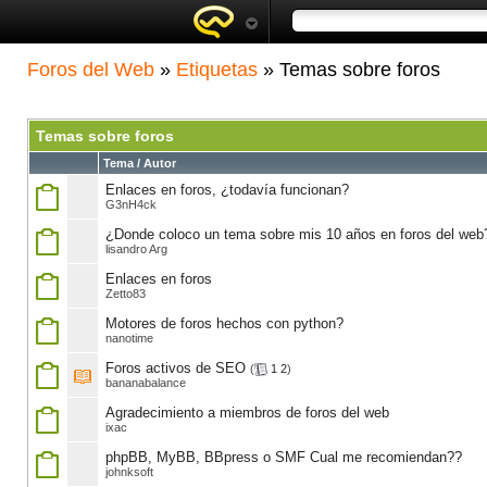
Foros del Web
»
Etiquetas
» Temas sobre foros
Temas sobre foros
Tema / Autor
Enlaces en foros, ¿todavía funcionan?
G3nH4ck
¿Donde coloco un tema sobre mis 10 años en foros del web
lisandro Arg
Enlaces en foros
Zetto83
Motores de foros hechos con python?
nanotime
Foros activos de SEO
(
1
2
)
bananabalance
Agradecimiento a miembros de foros del web
ixac
phpBB, MyBB, BBpress o SMF Cual me recomiendan??
johnksoft