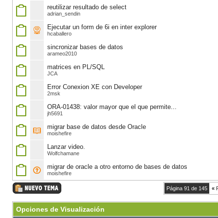
reutilizar resultado de select
adrian_sendin
Ejecutar un form de 6i en inter explorer
hcaballero
sincronizar bases de datos
arameo2010
matrices en PL/SQL
JCA
Error Conexion XE con Developer
2msk
ORA-01438: valor mayor que el que permite...
jh5691
migrar base de datos desde Oracle
moishefire
Lanzar video.
Wolfchamane
migrar de oracle a otro entorno de bases de datos
moishefire
Página 91 de 145
«
P
Opciones de Visualización