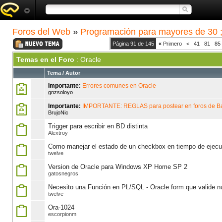
Foros del Web
»
Programación para mayores de 30 ;
Página 91 de 145
«
Primero
<
41
81
85
Temas en el Foro
: Oracle
Tema
/
Autor
Importante:
Errores comunes en Oracle
gnzsoloyo
Importante:
IMPORTANTE: REGLAS para postear en foros de B
BrujoNic
Trigger para escribir en BD distinta
Alextroy
Como manejar el estado de un checkbox en tiempo de ejecu
twelve
Version de Oracle para Windows XP Home SP 2
gatosnegros
Necesito una Función en PL/SQL - Oracle form que valide 
twelve
Ora-1024
escorpionm