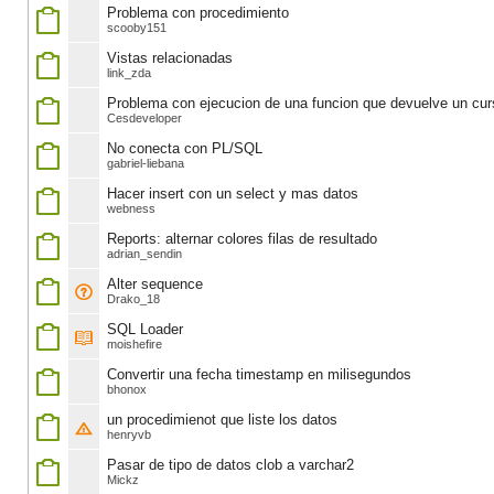
Problema con procedimiento
scooby151
Vistas relacionadas
link_zda
Problema con ejecucion de una funcion que devuelve un cur
Cesdeveloper
No conecta con PL/SQL
gabriel-liebana
Hacer insert con un select y mas datos
webness
Reports: alternar colores filas de resultado
adrian_sendin
Alter sequence
Drako_18
SQL Loader
moishefire
Convertir una fecha timestamp en milisegundos
bhonox
un procedimienot que liste los datos
henryvb
Pasar de tipo de datos clob a varchar2
Mickz