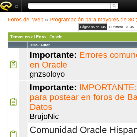
Foros del Web
»
Programación para mayores de 30 ;
Página 95 de 145
«
Primero
<
45
Temas en el Foro
: Oracle
Tema / Autor
Importante:
Errores comun
en Oracle
gnzsoloyo
Importante:
IMPORTANTE
para postear en foros de B
Datos
BrujoNic
Comunidad Oracle Hispa