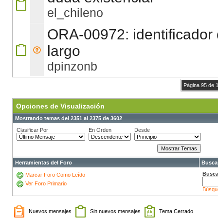
el_chileno
ORA-00972: identificador
largo
dpinzonb
Página 95 de 
Opciones de Visualización
Mostrando temas del 2351 al 2375 de 3602
Clasificar Por
En Orden
Desde
Herramientas del Foro
Buscar
Busca
Marcar Foro Como Leído
Ver Foro Primario
Búsqu
Nuevos mensajes
Sin nuevos mensajes
Tema Cerrado