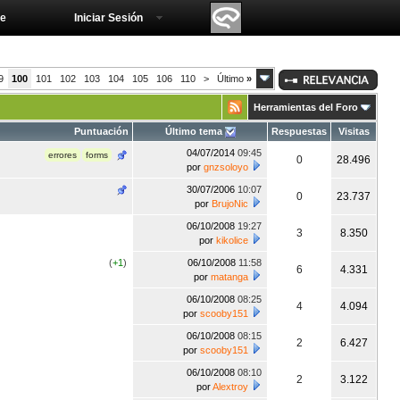
e
Iniciar Sesión
9
100
101
102
103
104
105
106
110
>
Último
»
Herramientas del Foro
Puntuación
Último tema
Respuestas
Visitas
04/07/2014
09:45
errores
forms
0
28.496
por
gnzsoloyo
30/07/2006
10:07
0
23.737
por
BrujoNic
06/10/2008
19:27
3
8.350
por
kikolice
(
+1
)
06/10/2008
11:58
6
4.331
por
matanga
06/10/2008
08:25
4
4.094
por
scooby151
06/10/2008
08:15
2
6.427
por
scooby151
06/10/2008
08:10
2
3.122
por
Alextroy