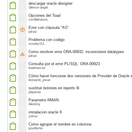
descargar oracle designer
Silence-angel
Opciones del Toad
zorrillafrancis
Error con cláusula "AS"
julruiz
Problema con codigo
scooby151
Como resolver error ORA-00932: inconsistent datatypes
julruiz
Consulta por el error PL/SQL: ORA-00923
loadmarcos
Cómo hacer funcionar dos versiones de Provider de Oracle
leonardo_josue
sustituir botones en reports 9i
piqueras
Parametro RMAN
Alextroy
instalacion oracle 9
yetrus
Como agrupar el nombre en columna
josefferhn