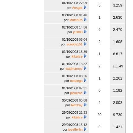
04/10/2008
22:59
3
3.259
por
Ansgar
03/10/2008
01:46
1
2.630
por
MutenRo
02/10/2008
14:56
6
2.470
por
jc3000
02/10/2008
05:04
2
1.608
por
scooby151
01/10/2008
18:39
1
6.817
por
kikolice
01/10/2008
13:32
2
11.149
por
loadmarcos
01/10/2008
08:26
1
2.262
por
matanga
01/10/2008
07:31
0
1.192
por
piqueras
30/09/2008
05:58
2
2.002
por
Alextroy
29/09/2008
21:33
20
9.730
por
kikolice
29/09/2008
15:12
0
1.431
por
josefferhn