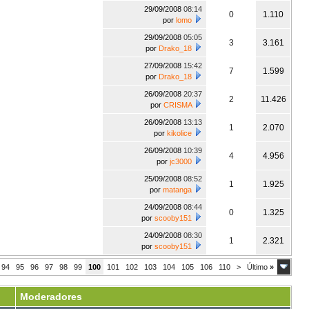
29/09/2008
08:14
0
1.110
por
lomo
29/09/2008
05:05
3
3.161
por
Drako_18
27/09/2008
15:42
7
1.599
por
Drako_18
26/09/2008
20:37
2
11.426
por
CRISMA
26/09/2008
13:13
1
2.070
por
kikolice
26/09/2008
10:39
4
4.956
por
jc3000
25/09/2008
08:52
1
1.925
por
matanga
24/09/2008
08:44
0
1.325
por
scooby151
24/09/2008
08:30
1
2.321
por
scooby151
94
95
96
97
98
99
100
101
102
103
104
105
106
110
>
Último
»
Moderadores