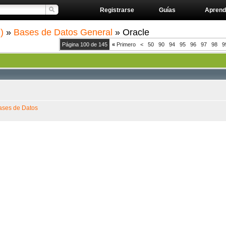
Registrarse
Guías
Aprend
)
»
Bases de Datos General
» Oracle
Página 100 de 145
«
Primero
<
50
90
94
95
96
97
98
9
ases de Datos