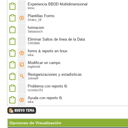
Experiencia BBDD Multidimensional
lomo
Plantillas Forms
Drako_18
formacion
Sebastoch
Eliminar Saltos de linea de la Data
CRISMA
forms & reports en linux
ioka
Modificar un campo
IngAstrid
Reorganizaciones y estadísticas
JohnwF
Problema con reports 6i
scooby151
Ayuda con reports 6i
ioka
Opciones de Visualización