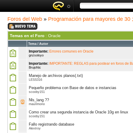
Foros del Web
»
Programación para mayores de 30 ;
Temas en el Foro
: Oracle
Tema
/
Autor
Importante:
Errores comunes en Oracle
gnzsoloyo
Importante:
IMPORTANTE: REGLAS para postear en foros de B
BrujoNic
Manejo de archivos planos(.txt)
LESS316
Pequeño problema con Base de datos e instancias
scooby151
Nls_lang ??
maurimono
Como crear una segunda instancia de Oracle 10g en linux
scooby151
Fallo registrando database
Alextroy