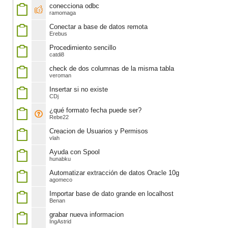
conecciona odbc
ramomaga
Conectar a base de datos remota
Erebus
Procedimiento sencillo
catdi8
check de dos columnas de la misma tabla
veroman
Insertar si no existe
CDj
¿qué formato fecha puede ser?
Rebe22
Creacion de Usuarios y Permisos
vlah
Ayuda con Spool
hunabku
Automatizar extracción de datos Oracle 10g
agomeco
Importar base de dato grande en localhost
Benan
grabar nueva informacion
IngAstrid