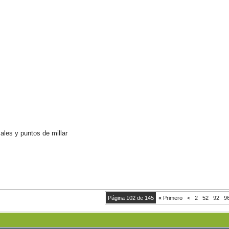
les y puntos de millar
Página 102 de 145
«
Primero
<
2
52
92
9