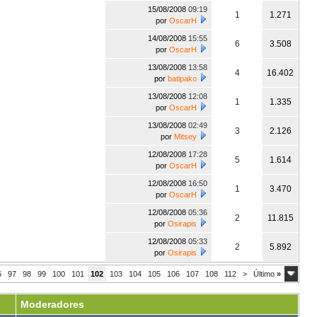
15/08/2008
09:19
1
1.271
por
OscarH
14/08/2008
15:55
6
3.508
por
OscarH
13/08/2008
13:58
4
16.402
por
batipako
13/08/2008
12:08
1
1.335
por
OscarH
13/08/2008
02:49
3
2.126
por
Mitsey
12/08/2008
17:28
5
1.614
por
OscarH
12/08/2008
16:50
1
3.470
por
OscarH
12/08/2008
05:36
2
11.815
por
Osirapis
12/08/2008
05:33
2
5.892
por
Osirapis
6
97
98
99
100
101
102
103
104
105
106
107
108
112
>
Último
»
Moderadores