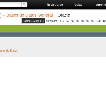
Registrarse
Guías
Aprend
)
»
Bases de Datos General
» Oracle
Página 102 de 145
«
Primero
<
2
52
92
96
97
98
99
100
10
ases de Datos