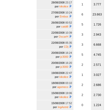
28/08/2008
23:17
1
3.777
por
kikolice
27/08/2008
10:24
6
23.663
por
Erebus
26/08/2008
00:52
5
1.726
por
catdi8
22/08/2008
10:39
3
2.943
por
OscarH
22/08/2008
05:35
3
6.668
por
CDj
20/08/2008
16:24
5
4.745
por
jc3000
20/08/2008
16:20
2
2.571
por
jc3000
19/08/2008
22:47
1
3.027
por
kikolice
18/08/2008
03:10
2
2.686
por
agomeco
15/08/2008
19:06
2
2.730
por
kikolice
15/08/2008
17:52
0
1.224
por
IngAstrid