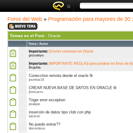
Foros del Web
»
Programación para mayores de 30 ;
Temas en el Foro
: Oracle
Tema
/
Autor
Importante:
Errores comunes en Oracle
gnzsoloyo
Importante:
IMPORTANTE: REGLAS para postear en foros de B
BrujoNic
Conecction remota desde el oracle 9i
josmhar18
CREAR NUEVA BASE DE DATOS EN ORACLE 9i
jhoncacru
Triger error exception
psaique
inserción de datos tipo clob con php
luiceron
No puedo entrar??
titocordova