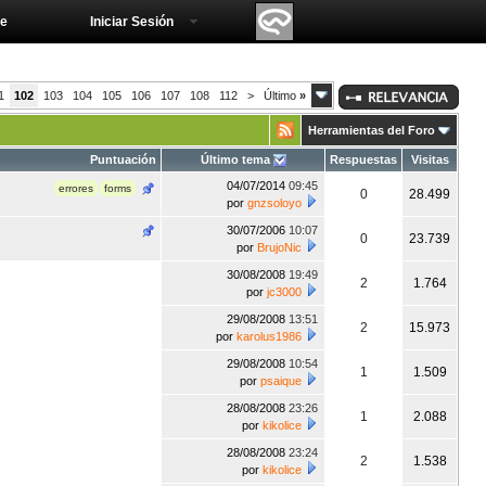
e
Iniciar Sesión
1
102
103
104
105
106
107
108
112
>
Último
»
Herramientas del Foro
Puntuación
Último tema
Respuestas
Visitas
04/07/2014
09:45
errores
forms
0
28.499
por
gnzsoloyo
30/07/2006
10:07
0
23.739
por
BrujoNic
30/08/2008
19:49
2
1.764
por
jc3000
29/08/2008
13:51
2
15.973
por
karolus1986
29/08/2008
10:54
1
1.509
por
psaique
28/08/2008
23:26
1
2.088
por
kikolice
28/08/2008
23:24
2
1.538
por
kikolice