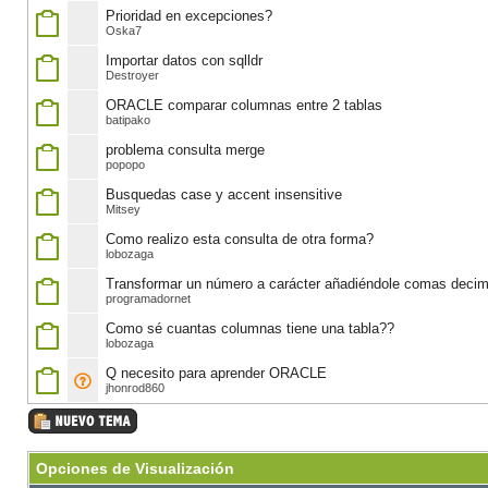
Prioridad en excepciones?
Oska7
Importar datos con sqlldr
Destroyer
ORACLE comparar columnas entre 2 tablas
batipako
problema consulta merge
popopo
Busquedas case y accent insensitive
Mitsey
Como realizo esta consulta de otra forma?
lobozaga
Transformar un número a carácter añadiéndole comas decima
programadornet
Como sé cuantas columnas tiene una tabla??
lobozaga
Q necesito para aprender ORACLE
jhonrod860
Opciones de Visualización