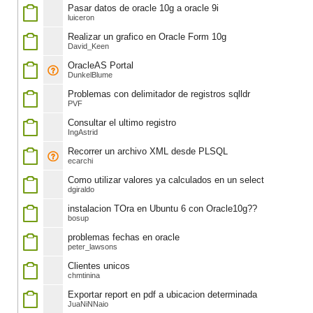
Pasar datos de oracle 10g a oracle 9i
luiceron
Realizar un grafico en Oracle Form 10g
David_Keen
OracleAS Portal
DunkelBlume
Problemas con delimitador de registros sqlldr
PVF
Consultar el ultimo registro
IngAstrid
Recorrer un archivo XML desde PLSQL
ecarchi
Como utilizar valores ya calculados en un select
dgiraldo
instalacion TOra en Ubuntu 6 con Oracle10g??
bosup
problemas fechas en oracle
peter_lawsons
Clientes unicos
chmtinina
Exportar report en pdf a ubicacion determinada
JuaNiNNaio