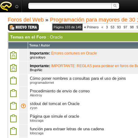
Foros del Web
»
Programación para mayores de 30 ;
Página 103 de 145
«
Primero
<
3
53
93
97
98
Temas en el Foro
: Oracle
Tema
/
Autor
Importante:
Errores comunes en Oracle
gnzsoloyo
Importante:
IMPORTANTE: REGLAS para postear en foros de B
BrujoNic
Cómo poner nombres a consultas para el uso de joins
programadornet
Procedimiento de envio de correo
Alextroy
stdout del tomcat en Oracle
zyon
Página que simule el oracle
lobozaga
función para extraer letras de una cadena
lobozaga