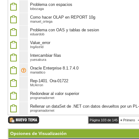
Problema con espacios
lobozaga
Como hacer OLAP en REPORT 10g
manuel_ortega
Problema con OAS y tablas de sesion
eduardob
Value_error
IngAstrid
Intercambiar filas
yuesakura
Oracle Enterprise 8.1.7.4.0
maniattico
Rep-1401. Ora-01722
McArron
Redondear al valor superior
programadornet
Rellenar un dataSet de .NET con datos devueltos por un P
programadornet
Página 103 de 145
«
Primero
Opciones de Visualización