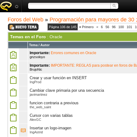
Foros del Web
»
Programación para mayores de 30 ;
Página 106 de 145
«
Primero
<
6
56
96
100
101
1
Temas en el Foro
: Oracle
Tema
/
Autor
Importante:
Errores comunes en Oracle
gnzsoloyo
Importante:
IMPORTANTE: REGLAS para postear en foros de B
BrujoNic
Crear y usar función en INSERT
IngProd
Cambiar clave primaria por una secuencia
javimartinez
funcion contraria a previous
the_web_saint
Cursor con varias tablas
AlexGC
Insertar un logo-imagen
IngAstrid