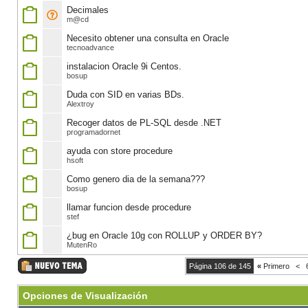
Decimales
m@cd
Necesito obtener una consulta en Oracle
tecnoadvance
instalacion Oracle 9i Centos.
bosup
Duda con SID en varias BDs.
Alextroy
Recoger datos de PL-SQL desde .NET
programadornet
ayuda con store procedure
hsoft
Como genero dia de la semana???
bosup
llamar funcion desde procedure
stef
¿bug en Oracle 10g con ROLLUP y ORDER BY?
MutenRo
Página 106 de 145
«
Primero
<
Opciones de Visualización