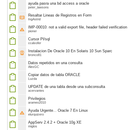
ayuda pasra una bd access a oracle
peter_lawsons
Resaltar Lineas de Registros en Form
IngAstrid
IMP-00010: not a valid export file, header failed verification
pioner
Cursor Pl/sql
ccalvofer
Instalacion De Oracle 10 En Solaris 10 Sun Sparc
bronco81
Datos repetidos en una consulta
AlexGC
Copiar datos de tabla ORACLE
Luzda
UPDATE de una tabla desde una subconsulta
acervantes
Privilegios
arameo2010
Ayuda Urgente... Oracle 7 En Linux
elurquizero
AppServ 2.4.2 + Oracle 10g XE
miglos