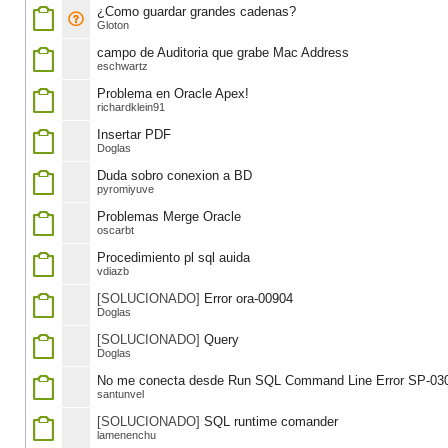
¿Como guardar grandes cadenas?
Gloton
campo de Auditoria que grabe Mac Address
eschwartz
Problema en Oracle Apex!
richardklein91
Insertar PDF
Doglas
Duda sobro conexion a BD
pyromiyuve
Problemas Merge Oracle
oscarbt
Procedimiento pl sql auida
vdiazb
[SOLUCIONADO]
Error ora-00904
Doglas
[SOLUCIONADO]
Query
Doglas
No me conecta desde Run SQL Command Line Error SP-03
santunvel
[SOLUCIONADO]
SQL runtime comander
lamenenchu