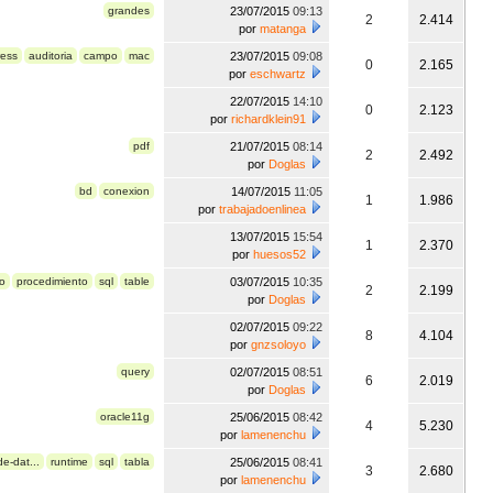
grandes
23/07/2015
09:13
2
2.414
por
matanga
ress
auditoria
campo
mac
23/07/2015
09:08
0
2.165
por
eschwartz
22/07/2015
14:10
0
2.123
por
richardklein91
pdf
21/07/2015
08:14
2
2.492
por
Doglas
bd
conexion
14/07/2015
11:05
1
1.986
por
trabajadoenlinea
13/07/2015
15:54
1
2.370
por
huesos52
o
procedimiento
sql
table
03/07/2015
10:35
2
2.199
por
Doglas
02/07/2015
09:22
8
4.104
por
gnzsoloyo
query
02/07/2015
08:51
6
2.019
por
Doglas
oracle11g
25/06/2015
08:42
4
5.230
por
lamenenchu
e-dat...
runtime
sql
tabla
25/06/2015
08:41
3
2.680
por
lamenenchu