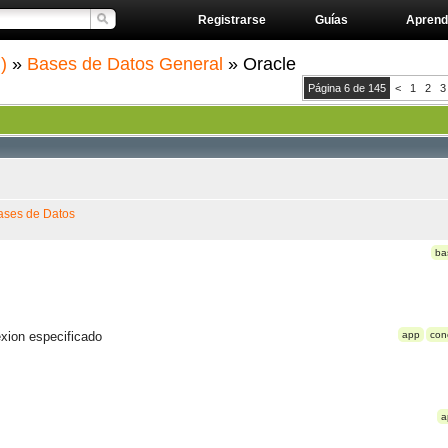
Registrarse
Guías
Aprend
)
»
Bases de Datos General
» Oracle
Página 6 de 145
<
1
2
3
ases de Datos
ba
exion especificado
app
con
a