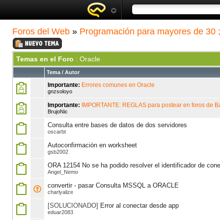
Foros del Web
»
Programación para mayores de 30 ;
Temas en el Foro
: Oracle
Tema
/
Autor
Importante:
Errores comunes en Oracle
gnzsoloyo
Importante:
IMPORTANTE: REGLAS para postear en foros de B
BrujoNic
Consulta entre bases de datos de dos servidores
oscarbt
Autoconfirmación en worksheet
gsb2002
ORA 12154 No se ha podido resolver el identificador de con
Angel_Nemo
convertir - pasar Consulta MSSQL a ORACLE
charlyalize
[SOLUCIONADO]
Error al conectar desde app
eduar2083