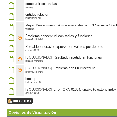
como unir dos tablas
yasny
entidad-relacion
lamenenchu
Migrar Procedimiento Almacenado desde SQLServer a Orac
worel001
Problema conceptual con tablas y funciones
blueMuffin010
Restablecer oracle express con valores por defecto
eduar2083
[SOLUCIONADO]
Resultado repetido en funciones
blueMuffin010
[SOLUCIONADO]
Problema con un Procedure
blueMuffin010
backup
Eduardo489
[SOLUCIONADO]
Error: ORA-01654: unable to extend in
eduar2083
Opciones de Visualización