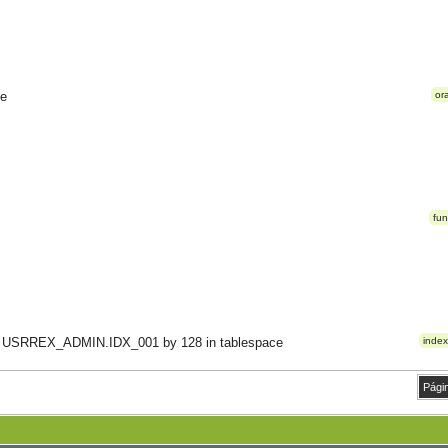
le
or
fun
dex USRREX_ADMIN.IDX_001 by 128 in tablespace
index
Pági