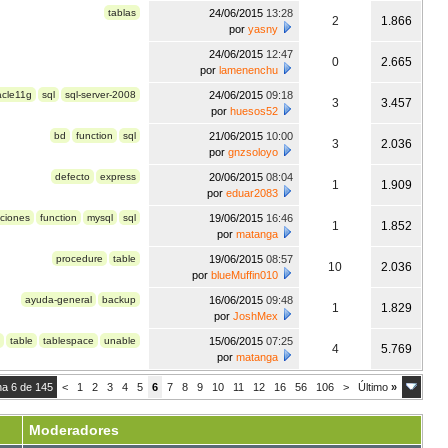
tablas
24/06/2015
13:28
2
1.866
por
yasny
24/06/2015
12:47
0
2.665
por
lamenenchu
acle11g
sql
sql-server-2008
24/06/2015
09:18
3
3.457
por
huesos52
bd
function
sql
21/06/2015
10:00
3
2.036
por
gnzsoloyo
defecto
express
20/06/2015
08:04
1
1.909
por
eduar2083
ciones
function
mysql
sql
19/06/2015
16:46
1
1.852
por
matanga
procedure
table
19/06/2015
08:57
10
2.036
por
blueMuffin010
ayuda-general
backup
16/06/2015
09:48
1
1.829
por
JoshMex
table
tablespace
unable
15/06/2015
07:25
4
5.769
por
matanga
na 6 de 145
<
1
2
3
4
5
6
7
8
9
10
11
12
16
56
106
>
Último
»
Moderadores