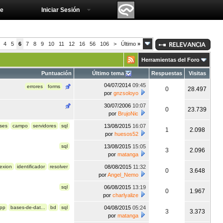
e
Iniciar Sesión
4
5
6
7
8
9
10
11
12
16
56
106
>
Último
»
Herramientas del Foro
Puntuación
Último tema
Respuestas
Visitas
04/07/2014
09:45
errores
forms
0
28.497
por
gnzsoloyo
30/07/2006
10:07
0
23.739
por
BrujoNic
ses
campo
servidores
sql
13/08/2015
16:07
1
2.098
por
huesos52
sql
13/08/2015
15:05
3
2.096
por
matanga
exion
identificador
resolver
08/08/2015
11:32
0
3.648
por
Angel_Nemo
sql
06/08/2015
13:19
0
1.967
por
charlyalize
pp
bases-de-dat...
bd
sql
04/08/2015
05:24
3
3.373
por
matanga