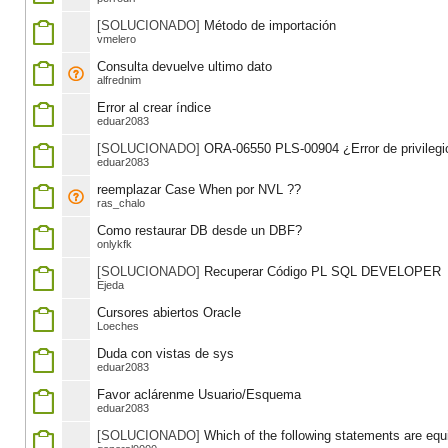
[SOLUCIONADO]
Método de importación
vmelero
Consulta devuelve ultimo dato
alfrednim
Error al crear índice
eduar2083
[SOLUCIONADO]
ORA-06550 PLS-00904 ¿Error de privilegi
eduar2083
reemplazar Case When por NVL ??
ras_chalo
Como restaurar DB desde un DBF?
onlykfk
[SOLUCIONADO]
Recuperar Código PL SQL DEVELOPER
Ejeda
Cursores abiertos Oracle
Loeches
Duda con vistas de sys
eduar2083
Favor aclárenme Usuario/Esquema
eduar2083
[SOLUCIONADO]
Which of the following statements are equ