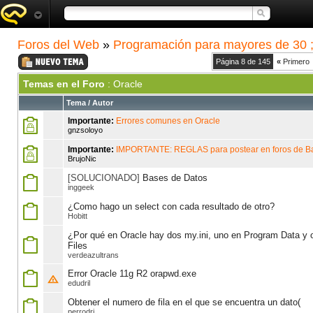
Foros del Web
»
Programación para mayores de 30 ;
Página 8 de 145
«
Primero
Temas en el Foro
: Oracle
Tema
/
Autor
Importante:
Errores comunes en Oracle
gnzsoloyo
Importante:
IMPORTANTE: REGLAS para postear en foros de B
BrujoNic
[SOLUCIONADO]
Bases de Datos
inggeek
¿Como hago un select con cada resultado de otro?
Hobitt
¿Por qué en Oracle hay dos my.ini, uno en Program Data y 
Files
verdeazultrans
Error Oracle 11g R2 orapwd.exe
edudril
Obtener el numero de fila en el que se encuentra un dato(
perrodri