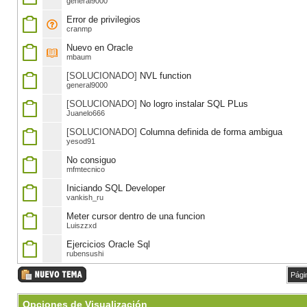
general9000
Error de privilegios
cranmp
Nuevo en Oracle
mbaum
[SOLUCIONADO]
NVL function
general9000
[SOLUCIONADO]
No logro instalar SQL PLus
Juanelo666
[SOLUCIONADO]
Columna definida de forma ambigua
yesod91
No consiguo
mfmtecnico
Iniciando SQL Developer
vankish_ru
Meter cursor dentro de una funcion
Luiszzxd
Ejercicios Oracle Sql
rubensushi
Pági
Opciones de Visualización