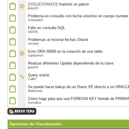
[SOLUCIONADO]
Imprimir un patron
jpaulxD
Problema en consulta con fecha unixtime en campo number
charlyalize
Fallo en consulta SQL
lolo435
Problemas al mostrar fechas Oracle
oscarbt
Error ORA 00905 en la creación de una tabla
cgasparico
Realizar diferentes Update dependiendo de la clase
jpaulxD
Query oracle
Calle7
Se puede hacer bakup de un Orace XE directo a un ORACL
Battousaix
Cómo hago para que una FOREIGN KEY herede de PRIM
Kursakez
Opciones de Visualización