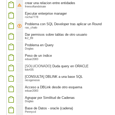
crear una relacion entre entidades
freesoftandskate
Ejecutar enterprise manager
rocha7778
Problema con SQL Developer tras aplicar un Round
ras_chalo
Dar permisos sobre tablas de otro usuario
lk2_89
Problema en Query
Doglas
Peso de un índice
eduar2083
[SOLUCIONADO]
Duda query en ORACLE
lolo435
[CONSULTA] DBLINK a una base SQL
nicogenesio
Acceso a DBLink desde otro esquema
eduar2083
Agrupar por Similitud de Cadenas
Doglas
Base de Datos - oracle (cadena)
Pennycd