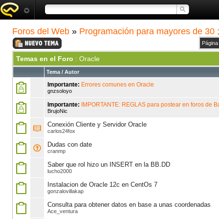
Foros del Web
»
Programación para mayores de 30 ;
Página
Temas en el Foro
: Oracle
Tema
/
Autor
Importante:
Errores comunes en Oracle
gnzsoloyo
Importante:
IMPORTANTE: REGLAS para postear en foros de B
BrujoNic
Conexión Cliente y Servidor Oracle
carlos24fox
Dudas con date
cranmp
Saber que rol hizo un INSERT en la BB.DD
lucho2000
Instalacion de Oracle 12c en CentOs 7
gonzalovillakap
Consulta para obtener datos en base a unas coordenadas
Ace_ventura