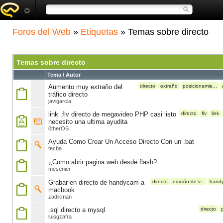
Foros del Web
»
Etiquetas
» Temas sobre directo
Temas sobre directo
Tema / Autor
Aumento muy extraño del
directo
extraño
posicionamie...
tráfico directo
javigarcia
link .flv directo de megavideo PHP casi listo
directo
flv
link
necesito una ultima ayudita
0therOS
Ayuda Como Crear Un Acceso Directo Con un .bat
tecba
¿Como abrir pagina web desde flash?
mesenier
Grabar en directo de handycam a
directo
edición-de-v...
hand
macbook
zadikman
.sql directo a mysql
directo
luisgzafra