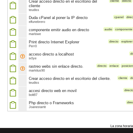
Crear acceso directo en el escritorio del
cliente
directo
cliente
teudiss
Duda cPanel al poner la IP directo
cpanel
dire
elfunebrero
componente emitir audio en directo
audio
componente
marlowe
Print directo Internet Explorer
directo
explorer
Perr0
acceso directo a localhost
di
ix0ye
rastreo webs sin enlace directo.
directo
enlace
posicion
markitus90
Crear acceso directo en el escritorio del cliente.
cliente
di
teudiss
accesi directo web en movil
direct
bolt87
Php directo o Frameworks
dire
Joanestartit
La zona horaria