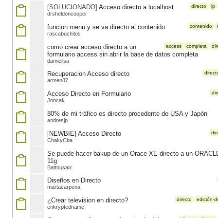
[SOLUCIONADO]
Acceso directo a localhost
directo
ip
drsheldoncooper
funcion menu y se va directo al contenido
contenido
rascabuchitos
como crear acceso directo a un
access
completa
di
formulario access sin abrir la base de datos completa
damielisa
Recuperacion Acceso directo
direct
armen87
Acceso Directo en Formulario
di
Joncak
80% de mi tráfico es directo procedente de USA y Japón
andresjp
[NEWBIE] Acceso Directo
dir
ChakyCba
Se puede hacer bakup de un Orace XE directo a un ORACL
11g
Battousaix
Diseños en Directo
martacarpena
¿Crear television en directo?
directo
edición-de
enkryptedname