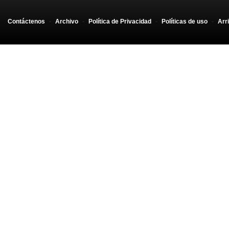
Contáctenos
-
Archivo
-
Política de Privacidad
-
Políticas de uso
-
Arr