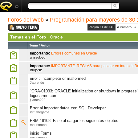
Foros del Web
»
Programación para mayores de 30 ;
Página 11 de 145
«
Primero
<
Temas en el Foro
: Oracle
Tema
/
Autor
Importante:
Errores comunes en Oracle
gnzsoloyo
Importante:
IMPORTANTE: REGLAS para postear en foros de B
BrujoNic
error : incomplete or malformed
Japrendo
"ORA-01033: ORACLE initialization or shutdown in progress" 
loguearme con
juanes222
Error al importar datos con SQL Developer
larf_thegame
FRM-18108: Fallo al cargar los siguientes objetos.
maurimono
inicio Forms
maurimono