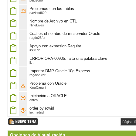
pelusono
Problemas con las tablas
davidsd829
Nombre de Archivo en CTL
NineLives
Cual es el nombre de mi servidor Oracle
ragde23fer
Apoyo con expresion Regular
ikki872
ERROR ORA-00905: falta una palabra clave
jlct
Importar DMP Oracle 10g Express
ragde23fer
Problema con Oracle
KingCangri
Iniciación a ORACLE
antvo
order by rowid
luxmadrid
Página 1
Opciones de Visualización