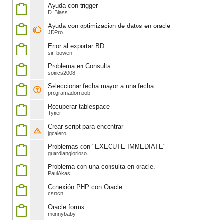
Ayuda con trigger
D_Blass
Ayuda con optimizacion de datos en oracle
JDPro
Error al exportar BD
sir_bowen
Problema en Consulta
sonics2008
Seleccionar fecha mayor a una fecha
programadornoob
Recuperar tablespace
Tyner
Crear script para encontrar
jgcalero
Problemas con "EXECUTE IMMEDIATE"
guardianglorioso
Problema con una consulta en oracle.
PaulAkas
Conexión PHP con Oracle
cslbcn
Oracle forms
monnybaby