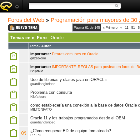
Foros del Web
»
Programación para mayores de 30 ;
Página 61 de 145
«
Primero
<
11
51
5
Temas en el Foro
: Oracle
Tema
/
Autor
Importante:
Errores comunes en Oracle
gnzsoloyo
Importante:
IMPORTANTE: REGLAS para postear en foros de B
BrujoNic
Uso de librerias y clases java en ORACLE
guardianglorioso
Problema con consulta
Kilofafeure
como establecería una conexión a la base de datos Oracle d
MILTONPATO
Oracle 11 y los trabajos programados desde el OEM
guardianglorioso
¿Cómo recuperar BD de equipo formateado?
PPLPU