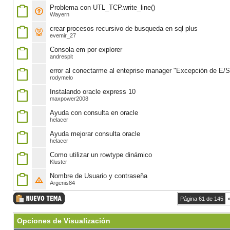
Problema con UTL_TCP.write_line()
Wayern
crear procesos recursivo de busqueda en sql plus
evemir_27
Consola em por explorer
andrespit
error al conectarme al enteprise manager "Excepción de E/S
rodymelo
Instalando oracle express 10
maxpower2008
Ayuda con consulta en oracle
helacer
Ayuda mejorar consulta oracle
helacer
Como utilizar un rowtype dinámico
Kluster
Nombre de Usuario y contraseña
Argenis84
Página 61 de 145
Opciones de Visualización