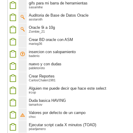
gifs para mi barra de herramientas
sasamihe
Auditoria de Base de Datos Oracle
asstaroth
Oracle 9i a 10g
Zombie_21
Crear BD oracle con ASM
mariog36
insercion con salopamiento
baderio
nuevo y con dudas
pabletoreto
Crear Reportes
CarlosChalen1981
Alguien me puede decir que hace este select
ircop
Duda basica HAVING
tamarkov
Valores por defecto de un campo
chsc
Ejecutar script cada X minutos (TOAD)
pearljamero