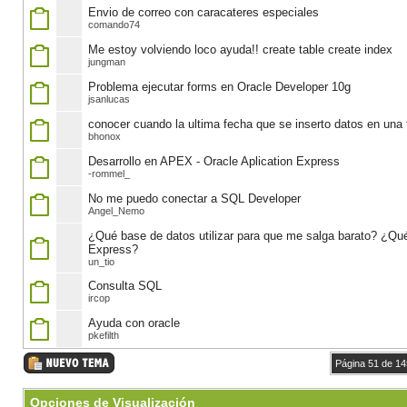
Envio de correo con caracateres especiales
comando74
Me estoy volviendo loco ayuda!! create table create index
jungman
Problema ejecutar forms en Oracle Developer 10g
jsanlucas
conocer cuando la ultima fecha que se inserto datos en una 
bhonox
Desarrollo en APEX - Oracle Aplication Express
-rommel_
No me puedo conectar a SQL Developer
Angel_Nemo
¿Qué base de datos utilizar para que me salga barato? ¿Qué 
Express?
un_tio
Consulta SQL
ircop
Ayuda con oracle
pkefilth
Página 51 de 14
Opciones de Visualización