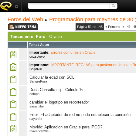
Foros del Web
»
Programación para mayores de 30 ;
Página 51 de 145
«
Primero
<
41
4
Temas en el Foro
: Oracle
Tema
/
Autor
Importante:
Errores comunes en Oracle
gnzsoloyo
Importante:
IMPORTANTE: REGLAS para postear en foros de B
BrujoNic
Calcular la edad con SQL
SangrePura
Duda Consulta sql - Cálculo %
nofope
cambiar el logotipo en reporteador
sasamihe
Error: El adaptador de red no pudo establecer la conexión
dayanfer
Movido:
Aplicacion en Oracle para iPOD?
maverick2810