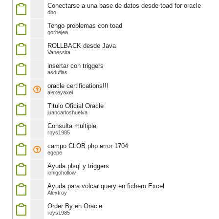
Conectarse a una base de datos desde toad for oracle
dbo
Tengo problemas con toad
gorbejea
ROLLBACK desde Java
Vanessita
insertar con triggers
asduflas
oracle certifications!!!
alexeyaxel
Titulo Oficial Oracle
juancarloshuelva
Consulta multiple
roys1985
campo CLOB php error 1704
egepe
Ayuda plsql y triggers
ichigohollow
Ayuda para volcar query en fichero Excel
Alextroy
Order By en Oracle
roys1985