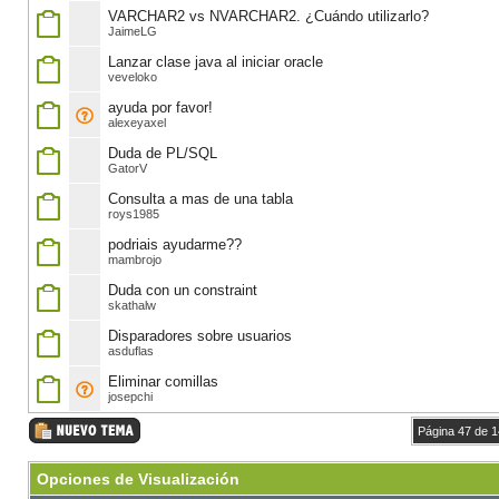
VARCHAR2 vs NVARCHAR2. ¿Cuándo utilizarlo?
JaimeLG
Lanzar clase java al iniciar oracle
veveloko
ayuda por favor!
alexeyaxel
Duda de PL/SQL
GatorV
Consulta a mas de una tabla
roys1985
podriais ayudarme??
mambrojo
Duda con un constraint
skathalw
Disparadores sobre usuarios
asduflas
Eliminar comillas
josepchi
Página 47 de 
Opciones de Visualización