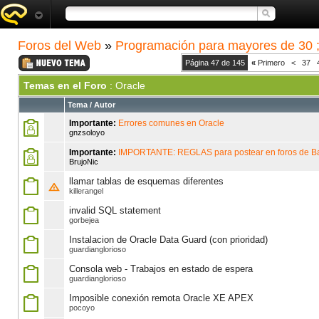
Foros del Web
»
Programación para mayores de 30 ;
Página 47 de 145
«
Primero
<
37
Temas en el Foro
: Oracle
Tema
/
Autor
Importante:
Errores comunes en Oracle
gnzsoloyo
Importante:
IMPORTANTE: REGLAS para postear en foros de B
BrujoNic
llamar tablas de esquemas diferentes
killerangel
invalid SQL statement
gorbejea
Instalacion de Oracle Data Guard (con prioridad)
guardianglorioso
Consola web - Trabajos en estado de espera
guardianglorioso
Imposible conexión remota Oracle XE APEX
pocoyo