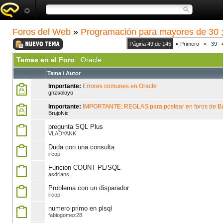
Foros del Web
»
Programación para mayores de 30 ;
Página 49 de 145
«
Primero
<
39
Temas en el Foro
: Oracle
Tema
/
Autor
Importante:
Errores comunes en Oracle
gnzsoloyo
Importante:
IMPORTANTE: REGLAS para postear en foros de B
BrujoNic
pregunta SQL Plus
VLADYANK
Duda con una consulta
ircop
Funcion COUNT PL/SQL
asdrians
Problema con un disparador
ircop
numero primo en plsql
fabiogomez28