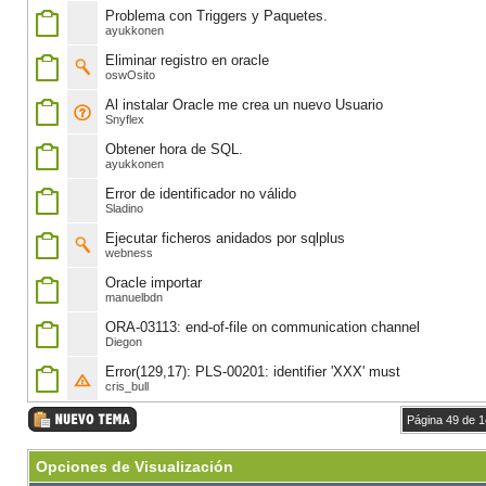
Problema con Triggers y Paquetes.
ayukkonen
Eliminar registro en oracle
oswOsito
Al instalar Oracle me crea un nuevo Usuario
Snyflex
Obtener hora de SQL.
ayukkonen
Error de identificador no válido
Sladino
Ejecutar ficheros anidados por sqlplus
webness
Oracle importar
manuelbdn
ORA-03113: end-of-file on communication channel
Diegon
Error(129,17): PLS-00201: identifier 'XXX' must
cris_bull
Página 49 de 
Opciones de Visualización