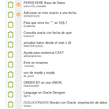
PERSEVERE Base de Datos
yancor16_oswaldo
Adicionar un mes exacto a una fecha
SONOFGOD
Para que sirve los ":" en SQL?
Goalfredo
Consulta oracle con fecha de ayer
hcbosch
actualiar batos desde el start o @
MASTER123321
Ayuda para sentencia CAST
adriannjimenez
Error en tsnames
-rommel_
uso de impdp y expdp
ah_puch
ORDER BY en una UNION
Heimish2000
Language en Oracle Designer
djorro
[SOLUCIONADO]
Novato con Oracle, exportación de datos
sirious