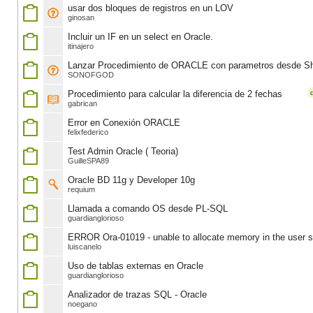
usar dos bloques de registros en un LOV
ginosan
Incluir un IF en un select en Oracle.
itinajero
Lanzar Procedimiento de ORACLE con parametros desde Sh
SONOFGOD
Procedimiento para calcular la diferencia de 2 fechas
gabrican
Error en Conexión ORACLE
felixfederico
Test Admin Oracle ( Teoria)
GuilleSPA89
Oracle BD 11g y Developer 10g
requium
Llamada a comando OS desde PL-SQL
guardianglorioso
ERROR Ora-01019 - unable to allocate memory in the user s
luiscanelo
Uso de tablas externas en Oracle
guardianglorioso
Analizador de trazas SQL - Oracle
noegano