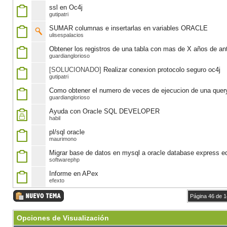
ssl en Oc4j
gutipatri
SUMAR columnas e insertarlas en variables ORACLE
ulisespalacios
Obtener los registros de una tabla con mas de X años de an
guardianglorioso
[SOLUCIONADO]
Realizar conexion protocolo seguro oc4j
gutipatri
Como obtener el numero de veces de ejecucion de una quer
guardianglorioso
Ayuda con Oracle SQL DEVELOPER
habil
pl/sql oracle
maurimono
Migrar base de datos en mysql a oracle database express ed
softwarephp
Informe en APex
efexto
Página 46 de 
Opciones de Visualización