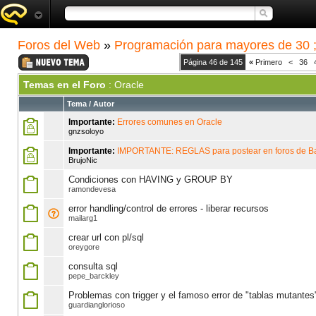
Foros del Web
»
Programación para mayores de 30 ;
Página 46 de 145
«
Primero
<
36
Temas en el Foro
: Oracle
Tema
/
Autor
Importante:
Errores comunes en Oracle
gnzsoloyo
Importante:
IMPORTANTE: REGLAS para postear en foros de B
BrujoNic
Condiciones con HAVING y GROUP BY
ramondevesa
error handling/control de errores - liberar recursos
mailarg1
crear url con pl/sql
oreygore
consulta sql
pepe_barckley
Problemas con trigger y el famoso error de "tablas mutantes
guardianglorioso