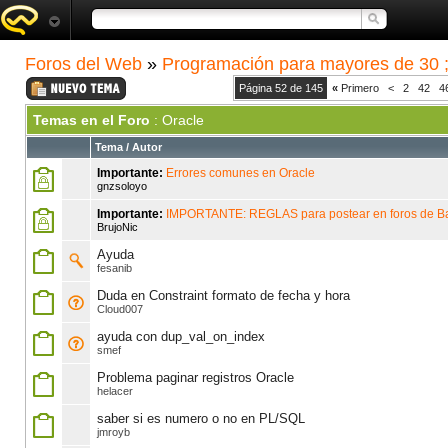
Foros del Web
»
Programación para mayores de 30 ;
Página 52 de 145
«
Primero
<
2
42
4
Temas en el Foro
: Oracle
Tema
/
Autor
Importante:
Errores comunes en Oracle
gnzsoloyo
Importante:
IMPORTANTE: REGLAS para postear en foros de B
BrujoNic
Ayuda
fesanib
Duda en Constraint formato de fecha y hora
Cloud007
ayuda con dup_val_on_index
smef
Problema paginar registros Oracle
helacer
saber si es numero o no en PL/SQL
jmroyb