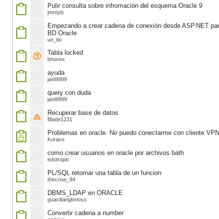
Pulir consulta sobre infromación del esquema Oracle 9
jmroyb
Empezando a crear cadena de conexión desde ASP.NET par
BD Oracle
un_tio
Tabla locked
bhonox
ayuda
jani9999
query con duda
jani9999
Recuperar base de datos
Blade1231
Problemas en oracle. No puedo conectarme con cliente VP
Kurace
como crear usuarios en oracle por archivos bath
edotropic
PL/SQL retornar una tabla de un funcion
thecrow_94
DBMS_LDAP en ORACLE
guardianglorioso
Convertir cadena a number