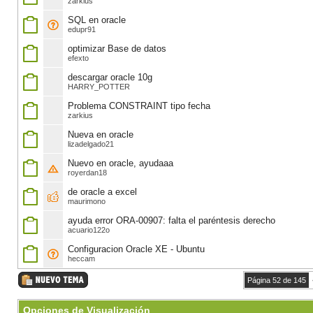
zarkius
SQL en oracle
edupr91
optimizar Base de datos
efexto
descargar oracle 10g
HARRY_POTTER
Problema CONSTRAINT tipo fecha
zarkius
Nueva en oracle
lizadelgado21
Nuevo en oracle, ayudaaa
royerdan18
de oracle a excel
maurimono
ayuda error ORA-00907: falta el paréntesis derecho
acuario122o
Configuracion Oracle XE - Ubuntu
heccam
Página 52 de 145
Opciones de Visualización