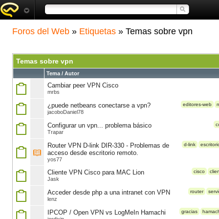
Foros del Web
»
Etiquetas
» Temas sobre vpn
Temas sobre vpn
Tema / Autor
Cambiar peer VPN Cisco
mrbs
¿puede netbeans conectarse a vpn?
editores-web
jacoboDaniel78
Configurar un vpn... problema básico
c
Trapar
Router VPN D-link DIR-330 - Problemas de
d-link
escritori
acceso desde escritorio remoto.
yos77
Cliente VPN Cisco para MAC Lion
cisco
clie
Jask
Acceder desde php a una intranet con VPN
router
serv
lenz
IPCOP / Open VPN vs LogMeIn Hamachi
gracias
hamach