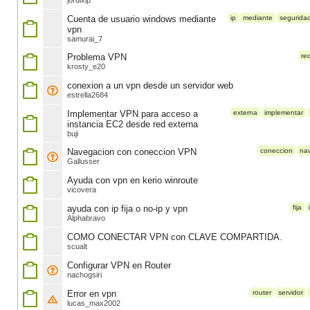
jordixip
Cuenta de usuario windows mediante
ip
mediante
seguridad-
vpn
samurai_7
Problema VPN
re
krosty_e20
conexion a un vpn desde un servidor web
estrella2684
Implementar VPN para acceso a
externa
implementar
instancia EC2 desde red externa
buji
Navegacion con coneccion VPN
coneccion
na
Gallusser
Ayuda con vpn en kerio winroute
vicovera
ayuda con ip fija o no-ip y vpn
fija
Alphabravo
COMO CONECTAR VPN con CLAVE COMPARTIDA.
scualt
Configurar VPN en Router
nachogsiri
Error en vpn
router
servidor
lucas_max2002