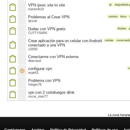
VPN ipsec site to site
ip
seguridad-y-
mariomb19
Problemas al Crear VPN
centos
linux
dksoft
Dudas con VPN gratis
dudas
CUTTYSARK
Crear aplicación para un celular con Android
celular
conectad
conectado a una VPN
ci2000
Conectarme con VPN externa
dbarraud
configurar vpn
c
argie01
Problema con VPN
Integer78
vpn con 2 cortafuegos dlink
oscar_mart77
La zona horaria