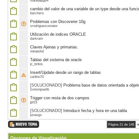
marielapg84
cambio del valor de una variable de un type desde una funci
barchero
Problemas con Discoverer 10g
srodriguezcenator
Utilización de indices ORACLE
darkram
Claves Ajenas y primarias.
minatohd
Tablas del sistema de oracle
jc_britos
Insert/Update desde un rango de tablas
carlino70
[SOLUCIONADO]
Problema base de datos orientada a objet
Grimmjow06
Trigger con resta de dos campos
jpt15
[SOLUCIONADO]
Introducir fecha y hora en una tabla
jonasgv
Página 21 de 145
«
Opciones de Visualización