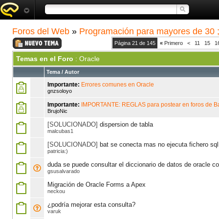
Foros del Web
»
Programación para mayores de 30 ;
Página 21 de 145
«
Primero
<
11
15
1
Temas en el Foro
: Oracle
Tema
/
Autor
Importante:
Errores comunes en Oracle
gnzsoloyo
Importante:
IMPORTANTE: REGLAS para postear en foros de B
BrujoNic
[SOLUCIONADO]
dispersion de tabla
malcubas1
[SOLUCIONADO]
bat se conecta mas no ejecuta fichero sql
patricia:)
duda se puede consultar el diccionario de datos de oracle co
gsusalvarado
Migración de Oracle Forms a Apex
neckou
¿podría mejorar esta consulta?
varuk