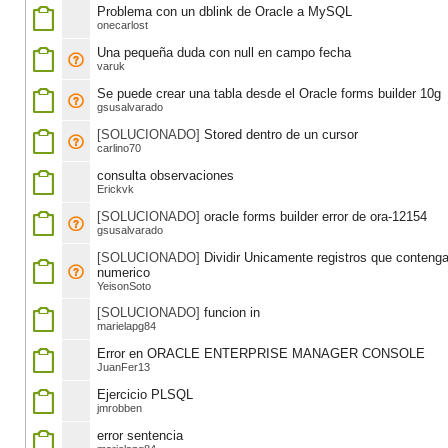
Problema con un dblink de Oracle a MySQL
onecarlost
Una pequeña duda con null en campo fecha
varuk
Se puede crear una tabla desde el Oracle forms builder 10g
gsusalvarado
[SOLUCIONADO]
Stored dentro de un cursor
carlino70
consulta observaciones
Erickvk
[SOLUCIONADO]
oracle forms builder error de ora-12154
gsusalvarado
[SOLUCIONADO]
Dividir Unicamente registros que contenga
numerico
YeisonSoto
[SOLUCIONADO]
funcion in
marielapg84
Error en ORACLE ENTERPRISE MANAGER CONSOLE
JuanFer13
Ejercicio PLSQL
jmrobben
error sentencia