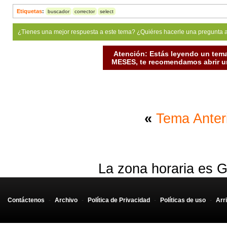
Etiquetas
:
buscador
corrector
select
¿Tienes una mejor respuesta a este tema? ¿Quiéres hacerle una pregunta 
Atención: Estás leyendo un tema
MESES, te recomendamos abrir un
«
Tema Anter
La zona horaria es G
Contáctenos
-
Archivo
-
Política de Privacidad
-
Políticas de uso
-
Arr