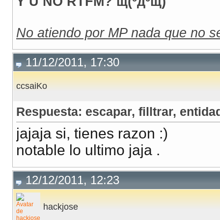
Y U NO RTFM? щ(ºдºщ)
No atiendo por MP nada que no se
11/12/2011, 17:30
ccsaiKo
Respuesta: escapar, filltrar, entidad
jajaja si, tienes razon :)
notable lo ultimo jaja .
12/12/2011, 12:23
hackjose