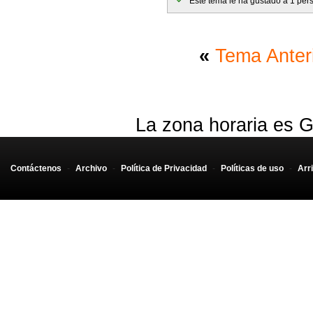
Este tema le ha gustado a 1 per
«
Tema Anter
La zona horaria es G
Contáctenos
-
Archivo
-
Política de Privacidad
-
Políticas de uso
-
Arr