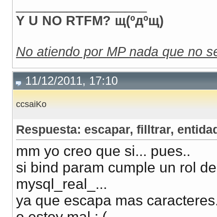
__________________
Y U NO RTFM? щ(ºдºщ)
No atiendo por MP nada que no se
11/12/2011, 17:10
ccsaiKo
Respuesta: escapar, filltrar, entidad
mm yo creo que si... pues..
si bind param cumple un rol de
mysql_real_...
ya que escapa mas caracteres.
o estoy mal : (