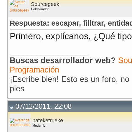
Sourcegeek
Colaborador
Respuesta: escapar, filltrar, entidad
Primero, explícanos, ¿Qué tip
__________________
Buscas desarrollador web?
Sou
Programación
¡Escribe bien! Esto es un foro, n
pies
07/12/2011, 22:08
pateketrueke
Modernizr