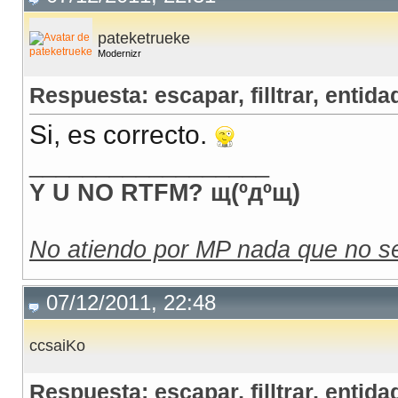
pateketrueke
Modernizr
Respuesta: escapar, filltrar, entidad
Si, es correcto.
__________________
Y U NO RTFM? щ(ºдºщ)
No atiendo por MP nada que no se
07/12/2011, 22:48
ccsaiKo
Respuesta: escapar, filltrar, entidad