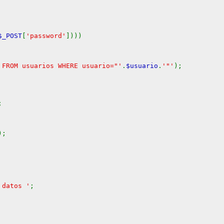
$_POST
[
'password'
])))
 FROM usuarios WHERE usuario="'
.
$usuario
.
'"'
);
;
);
 datos '
;