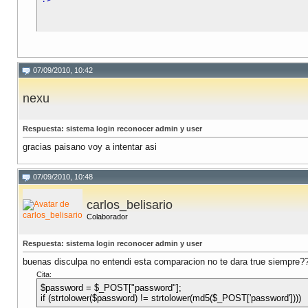
07/09/2010, 10:42
nexu
Respuesta: sistema login reconocer admin y user
gracias paisano voy a intentar asi
07/09/2010, 10:48
carlos_belisario
Colaborador
Respuesta: sistema login reconocer admin y user
buenas disculpa no entendi esta comparacion no te dara true siempre?
Cita:
$password = $_POST["password"];
if (strtolower($password) != strtolower(md5($_POST['password'])))