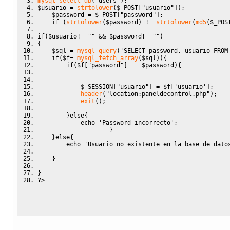
mysql_select_db
(
'users'
)
;
$usuario
=
strtolower
(
$_POST
[
"usuario"
]
)
;
$password
=
$_POST
[
"password"
]
;
if
(
strtolower
(
$password
)
!=
strtolower
(
md5
(
$_POS
if
(
$usuario
!=
""
&&
$password
!=
""
)
{
$sql
=
mysql_query
(
'SELECT password, usuario FROM
if
(
$f
=
mysql_fetch_array
(
$sql
)
)
{
if
(
$f
[
"password"
]
==
$password
)
{
$_SESSION
[
"usuario"
]
=
$f
[
'usuario'
]
;
header
(
"location:paneldecontrol.php"
)
;
exit
(
)
;
}
else
{
echo
'Password incorrecto'
;
}
}
else
{
echo
'Usuario no existente en la base de dato
}
}
?>