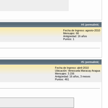
#
4
(
permalink
)
Fecha de Ingreso: agosto-2010
Mensajes: 66
Antigüedad: 16 años
Puntos: 1
#
5
(
permalink
)
Fecha de Ingreso: abril-2010
Ubicación: Venezuela Maracay Aragua
Mensajes: 3.156
Antigüedad: 16 años, 3 meses
Puntos: 461