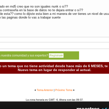
ado en md5 creo que no son iguales nunk o si??
la contraseña en la base de datos no te dejara entrar o si??
nde esta?? como lo dijiste esta bien a mi manera de ver tienes un nivel de us
n las paginas donde lo vas a trabajar suerte
a nuestra comunidad y sus expertos?
Registrate
o un tema que no tiene actividad desde hace más de 6 MESES, t
Nuevo tema en lugar de responder al actual.
«
Tema Anterior
|
Próximo Tema
»
La zona horaria es GMT -6. Ahora son las 09:37.