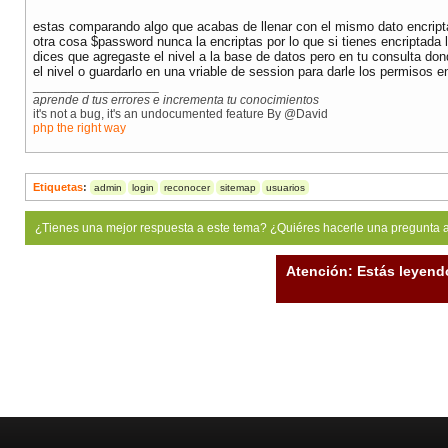
estas comparando algo que acabas de llenar con el mismo dato encript
otra cosa $password nunca la encriptas por lo que si tienes encriptada 
dices que agregaste el nivel a la base de datos pero en tu consulta do
el nivel o guardarlo en una vriable de session para darle los permisos e
__________________
aprende d tus errores e incrementa tu conocimientos
it's not a bug, it's an undocumented feature By @David
php the right way
Etiquetas
:
admin
login
reconocer
sitemap
usuarios
¿Tienes una mejor respuesta a este tema? ¿Quiéres hacerle una pregunta 
Atención: Estás leyend