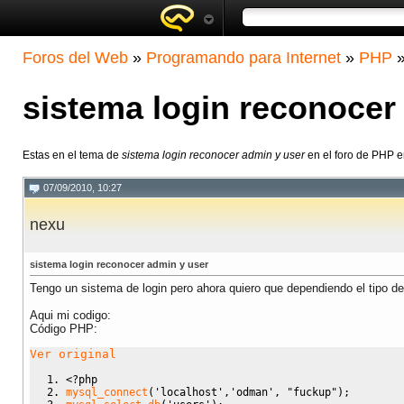
Foros del Web
»
Programando para Internet
»
PHP
sistema login reconocer
Estas en el tema de
sistema login reconocer admin y user
en el foro de PHP 
07/09/2010, 10:27
nexu
sistema login reconocer admin y user
Tengo un sistema de login pero ahora quiero que dependiendo el tipo de 
Aqui mi codigo:
Código PHP:
Ver original
<?php
mysql_connect
(
'localhost'
,
'odman'
,
"fuckup"
)
;