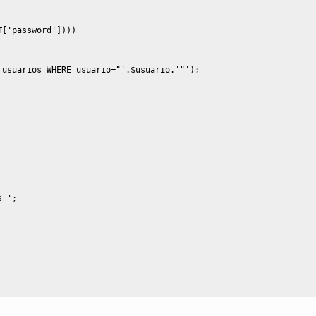
T
[
'password'
]
)
)
)
 usuarios WHERE usuario="'
.
$usuario
.
'"'
)
;
s '
;