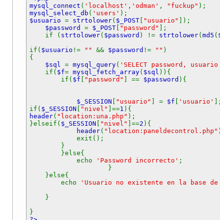
mysql_connect
(
'localhost'
,
'odman'
,
"fuckup"
);
mysql_select_db
(
'users'
);
$usuario
=
strtolower
(
$_POST
[
"usuario"
]);
$password
=
$_POST
[
"password"
];
if (
strtolower
(
$password
) !=
strtolower
(
md5
(
if(
$usuario
!=
""
&&
$password
!=
""
)
{
$sql
=
mysql_query
(
'SELECT password, usuario
if(
$f
=
mysql_fetch_array
(
$sql
)){
if(
$f
[
"password"
] ==
$password
){
$_SESSION
[
"usuario"
] =
$f
[
'usuario'
]
if(
$_SESSION
[
"nivel"
]==
1
){
header
(
"location:una.php"
);
}elseif(
$_SESSION
[
"nivel"
]==
2
){
header
(
"location:paneldecontrol.php"
exit();
}
}else{
echo
'Password incorrecto'
;
}
}else{
echo
'Usuario no existente en la base de
}
}
?>