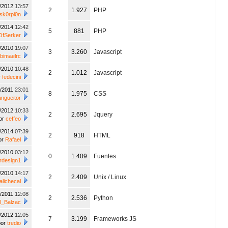
7/2012
13:57
2
1.927
PHP
sk0rpi0n
3/2014
12:42
5
881
PHP
OfSerker
4/2010
19:07
3
3.260
Javascript
bimaelrc
1/2010
10:48
2
1.012
Javascript
r
fedecini
7/2011
23:01
8
1.975
CSS
angueitor
8/2012
10:33
2
2.695
Jquery
or
ceffeo
5/2014
07:39
2
918
HTML
or
Rafael
5/2010
03:12
0
1.409
Fuentes
rdesign1
1/2010
14:17
2
2.409
Unix / Linux
alichecal
8/2011
12:08
2
2.536
Python
l_Balzac
8/2012
12:05
7
3.199
Frameworks JS
por
tredio