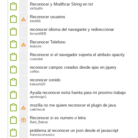
Reconocer y Modificar String en txt
sk0rpi0n
Reconocer usuarios
loto666
reconocer idioma del navegante y redireccionar
ferranWEB
Reconocer Telefono
fedecini
Reconocer si el navegador soporta el atributo opacity
cuasatar
reconocer campos creados desde ajax en jquery
ceffeo
reconocer sonido
kakashi20
Ayuda reconocer estra fuenta para mi proximo trabajo
aprdesign1
mozilla no me quiere reconocer el plugin de java
calichecal
Reconocer si es numero o letra
Bael_Balzac
problema al reconocer un json desde el javascript
franciscomusico