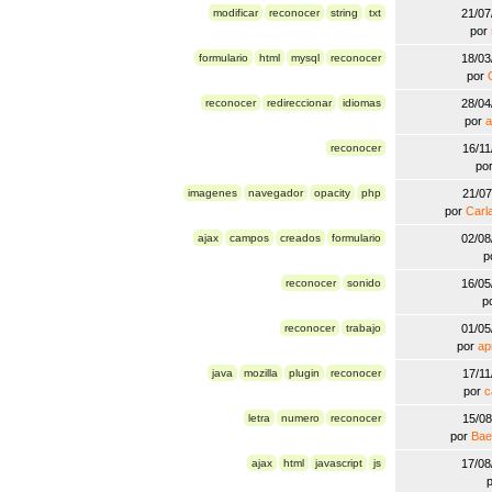
modificar
reconocer
string
txt
21/0
por
formulario
html
mysql
reconocer
18/0
por
reconocer
redireccionar
idiomas
28/0
por
a
reconocer
16/1
po
imagenes
navegador
opacity
php
21/0
por
Carl
ajax
campos
creados
formulario
02/0
p
reconocer
sonido
16/0
p
reconocer
trabajo
01/0
por
ap
java
mozilla
plugin
reconocer
17/1
por
c
letra
numero
reconocer
15/0
por
Bae
ajax
html
javascript
js
17/0