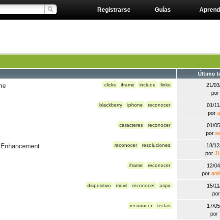
Registrarse
Guías
Aprend
Último 
ame
clicks
iframe
include
links
21/0
po
blackberry
iphone
reconocer
01/1
por
a
caracteres
reconocer
01/0
por
se
e Enhancement
reconocer
resoluciones
18/1
por
J
iframe
reconocer
12/0
por
ani
dispositivo
movil
reconocer
aspx
15/1
po
reconocer
teclas
17/0
por