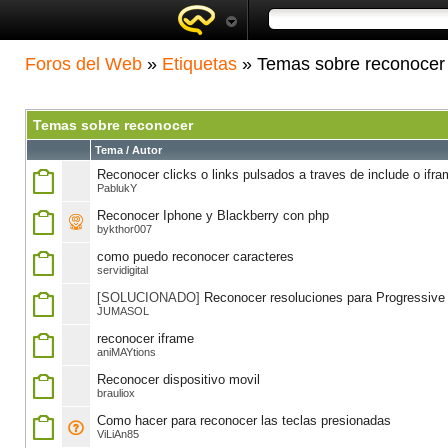
Foros del Web
»
Etiquetas
» Temas sobre reconocer
Temas sobre reconocer
Tema / Autor
Reconocer clicks o links pulsados a traves de include o ifr
PablukY
Reconocer Iphone y Blackberry con php
bykthor007
como puedo reconocer caracteres
servidigital
[SOLUCIONADO]
Reconocer resoluciones para Progressiv
JUMASOL
reconocer iframe
aniMAYtions
Reconocer dispositivo movil
brauliox
Como hacer para reconocer las teclas presionadas
ViLiAn85