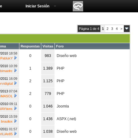
e
Iniciar Sesión
Página 1 de 4
1
2
3
4
>
tema
Respuestas
Visitas
Foro
3/2010
18:58
0
983
Diseño web
r
PablukY
1/2010
10:39
1
1.389
PHP
bimaelrc
5/2011
16:09
2
1.125
PHP
rvidigital
2/2013
07:04
2
779
PHP
UMASOL
4/2010
09:11
0
1.046
Joomla
MAYtions
1/2010
15:59
0
1.436
ASPX (.net)
r
brauliox
5/2011
01:57
0
1.038
Diseño web
ViLiAn85