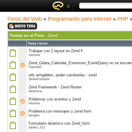
Foros del Web
»
Programando para Internet
»
PHP
Temas en el Foro
: Zend
Tema
/
Autor
Trabajar con 2 layout en Zend F.
ramonw
Zend_Gdata_Calendar_Extension_EventQuery no se encuen
PatomaS
urls amigables, poder cambiarlas - zend
StrikeFreedom
Zend Framework - Zend Router
lalolerena
Poblemas con acentos y Zend
ninonna
Problema con mensajes y zend form
bengiss
Formulario dinamico con Zend_form
daniko_013