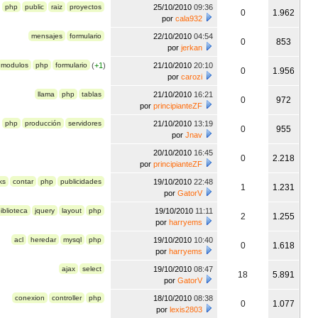
php
public
raiz
proyectos
25/10/2010
09:36
0
1.962
por
cala932
mensajes
formulario
22/10/2010
04:54
0
853
por
jerkan
modulos
php
formulario
(
+1
)
21/10/2010
20:10
0
1.956
por
carozi
llama
php
tablas
21/10/2010
16:21
0
972
por
principianteZF
php
producción
servidores
21/10/2010
13:19
0
955
por
Jnav
20/10/2010
16:45
0
2.218
por
principianteZF
ks
contar
php
publicidades
19/10/2010
22:48
1
1.231
por
GatorV
iblioteca
jquery
layout
php
19/10/2010
11:11
2
1.255
por
harryems
acl
heredar
mysql
php
19/10/2010
10:40
0
1.618
por
harryems
ajax
select
19/10/2010
08:47
18
5.891
por
GatorV
conexion
controller
php
18/10/2010
08:38
0
1.077
por
lexis2803