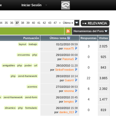
e
Iniciar Sesión
34
35
36
37
38
39
40
41
42
43
47
>
Último
»
Herramientas del Foro
Puntuación
Último tema
Respuestas
Visitas
layout
trabajo
01/11/2010
09:59
3
2.025
por
maue75
encuentra
php
29/10/2010
00:00
0
925
por
PatomaS
amigables
php
poder
url
28/10/2010
11:20
0
843
por
StrikeFreedom
php
zend-framework
28/10/2010
10:14
22
3.865
por
GatorV
acentos
27/10/2010
08:53
6
2.392
por
ninonna
e
zend-framework
zend-form
26/10/2010
20:45
4
1.477
por
bengiss
dinamico
php
formulario
26/10/2010
15:38
0
819
por
daniko_013