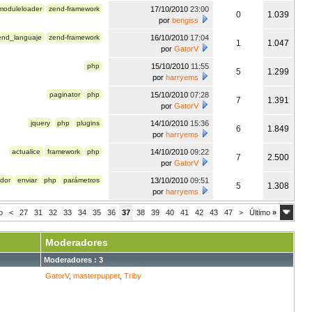
moduleloader
zend-framework
17/10/2010
23:00
0
1.039
por
bengiss
end_languaje
zend-framework
16/10/2010
17:04
1
1.047
por
GatorV
php
15/10/2010
11:55
5
1.299
por
harryems
paginator
php
15/10/2010
07:28
7
1.391
por
GatorV
jquery
php
plugins
14/10/2010
15:36
6
1.849
por
harryems
actualice
framework
php
14/10/2010
09:22
7
2.500
por
GatorV
ador
enviar
php
parámetros
13/10/2010
09:51
5
1.308
por
harryems
o
<
27
31
32
33
34
35
36
37
38
39
40
41
42
43
47
>
Último
»
Moderadores
Moderadores : 3
GatorV
,
masterpuppet
,
Triby