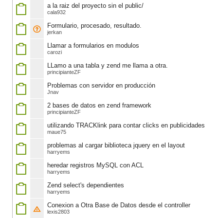
a la raiz del proyecto sin el public/
cala932
Formulario, procesado, resultado.
jerkan
Llamar a formularios en modulos
carozi
LLamo a una tabla y zend me llama a otra.
principianteZF
Problemas con servidor en producción
Jnav
2 bases de datos en zend framework
principianteZF
utilizando TRACKlink para contar clicks en publicidades
maue75
problemas al cargar biblioteca jquery en el layout
harryems
heredar registros MySQL con ACL
harryems
Zend select's dependientes
harryems
Conexion a Otra Base de Datos desde el controller
lexis2803