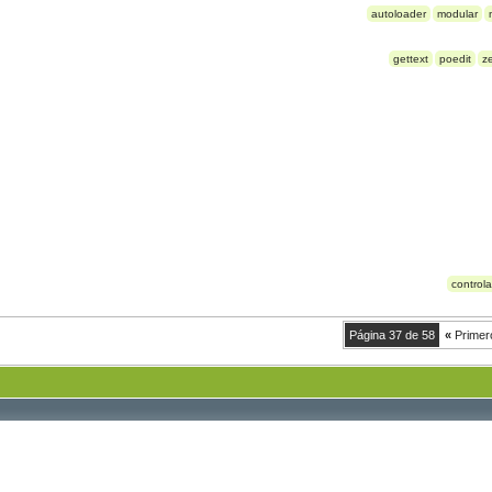
autoloader
modular
gettext
poedit
z
control
Página 37 de 58
«
Primer