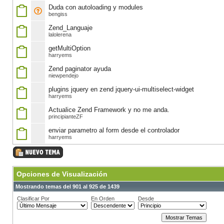
Duda con autoloading y modules
bengiss
Zend_Languaje
lalolerena
getMultiOption
harryems
Zend paginator ayuda
niewpendejo
plugins jquery en zend jquery-ui-multiselect-widget
harryems
Actualice Zend Framework y no me anda.
principianteZF
enviar parametro al form desde el controlador
harryems
Opciones de Visualización
Mostrando temas del 901 al 925 de 1439
Clasificar Por
En Orden
Desde