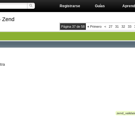
Registrarse
Guías
Aprend
» Zend
Página 37 de 58
«
Primero
<
27
31
32
33
tra
zend_validat