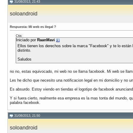
31/08/2013, 21:43
soloandroid
Respuesta: Mi web es ilegal ?
Cita:
Iniciado por
RaanMavi
Ellos tienen los derechos sobre la marca "Facebook" y te lo está
distinto.
Saludos
no no, estas equivocado, mi web no se llama facebook. Mi web se ll
Les he dicho que necesito una notificacion legal en mi domicilio y no 
Es absurdo. Estoy viendo en tiendas el logotipo de facebook anunciando e
Y si fuera cierto, realmente esa empresa es la mas tonta del mundo, q
palabra facebook.
31/08/2013, 21:50
soloandroid