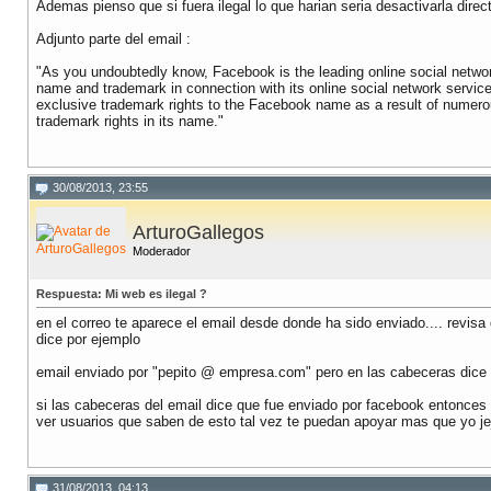
Ademas pienso que si fuera ilegal lo que harian seria desactivarla dire
Adjunto parte del email :
"As you undoubtedly know, Facebook is the leading online social netw
name and trademark in connection with its online social network service
exclusive trademark rights to the Facebook name as a result of numerou
trademark rights in its name."
30/08/2013, 23:55
ArturoGallegos
Moderador
Respuesta: Mi web es ilegal ?
en el correo te aparece el email desde donde ha sido enviado.... revis
dice por ejemplo
email enviado por "pepito @ empresa.com" pero en las cabeceras dice
si las cabeceras del email dice que fue enviado por facebook entonces
ver usuarios que saben de esto tal vez te puedan apoyar mas que yo jej
31/08/2013, 04:13