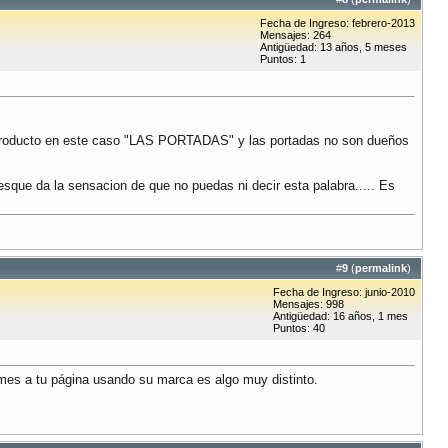
Fecha de Ingreso: febrero-2013
Mensajes: 264
Antigüedad: 13 años, 5 meses
Puntos: 1
 producto en este caso "LAS PORTADAS" y las portadas no son dueños
esque da la sensacion de que no puedas ni decir esta palabra..... Es
#
9
(
permalink
)
Fecha de Ingreso: junio-2010
Mensajes: 998
Antigüedad: 16 años, 1 mes
Puntos: 40
ames a tu página usando su marca es algo muy distinto.