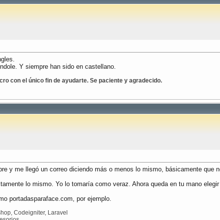
ngles.
índole. Y siempre han sido en castellano.
cro con el único fin de ayudarte. Se paciente y agradecido.
bre y me llegó un correo diciendo más o menos lo mismo, básicamente que no
amente lo mismo. Yo lo tomaría como veraz. Ahora queda en tu mano elegir s
omo portadasparaface.com, por ejemplo.
op, Codeigniter, Laravel
esorios