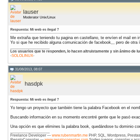
lauser
Moderator Unix/Linux
Respuesta: Mi web es ilegal ?
Me extraña que teniendo tu pagina en castellano, te envíen el mail en i
Yo si que he recibido alguna comunicación de facebook,,, pero de otra 
__________________
Los usuarios que te responden, lo hacen altruistamente y sin ánimo de lu
-
SOLOLINUX
-
31/08/2013, 08:07
hasdpk
Respuesta: Mi web es ilegal ?
Yo tengo un proyecto que también tiene la palabra Facebook en el nom
Buscando información en su momento encontré gente que le pasó exact
Una opción es que elimines la palabra book, quedándose tu dominio c
__________________
Freelance Developer —
www.rubenmartin.me
PHP, SQL, Wordpress, Prestash
RegaloConsolas —
www.regaloconsolas.com
Sorteo juegos, consolas y acc