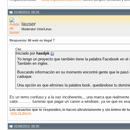
31/08/2013, 08:26
lauser
Moderator Unix/Linux
Respuesta: Mi web es ilegal ?
Cita:
Iniciado por
hasdpk
Yo tengo un proyecto que también tiene la palabra Facebook en el
También en ingles.
Buscando información en su momento encontré gente que le pasó e
caduque.
Una opción es que elimines la palabra book, quedándose tu domin
Es un temo confuso y a la vez incoherente,,, una marca que realmente 
calor............ tuvieras que pagar un canon a windows, ya se que es ex
__________________
Los usuarios que te responden, lo hacen altruistamente y sin ánimo de lu
-
SOLOLINUX
-
31/08/2013, 08:30