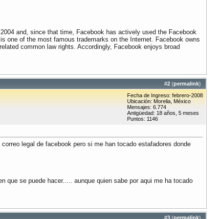
 2004 and, since that time, Facebook has actively used the Facebook
is one of the most famous trademarks on the Internet. Facebook owns
s related common law rights. Accordingly, Facebook enjoys broad
#
2
(
permalink
)
Fecha de Ingreso: febrero-2008
Ubicación: Morelia, México
Mensajes: 6.774
Antigüedad: 18 años, 5 meses
Puntos: 1146
n correo legal de facebook pero si me han tocado estafadores donde
ien que se puede hacer..... aunque quien sabe por aqui me ha tocado
#
3
(
permalink
)