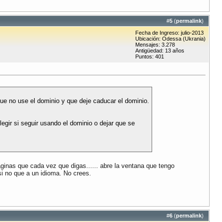
#
5
(
permalink
)
Fecha de Ingreso: julio-2013
Ubicación: Odessa (Ukrania)
Mensajes: 3.278
Antigüedad: 13 años
Puntos: 401
e no use el dominio y que deje caducar el dominio.
ir si seguir usando el dominio o dejar que se
ginas que cada vez que digas...... abre la ventana que tengo
 si no que a un idioma. No crees.
#
6
(
permalink
)