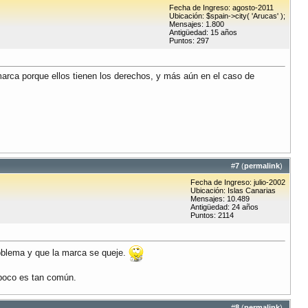
Fecha de Ingreso: agosto-2011
Ubicación: $spain->city( 'Arucas' );
Mensajes: 1.800
Antigüedad: 15 años
Puntos: 297
arca porque ellos tienen los derechos, y más aún en el caso de
#
7
(
permalink
)
Fecha de Ingreso: julio-2002
Ubicación: Islas Canarias
Mensajes: 10.489
Antigüedad: 24 años
Puntos: 2114
roblema y que la marca se queje.
mpoco es tan común.
#
8
(
permalink
)