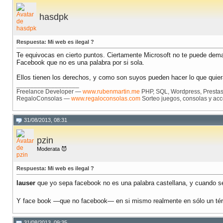
hasdpk
Respuesta: Mi web es ilegal ?
Te equivocas en cierto puntos. Ciertamente Microsoft no te puede dem
Facebook que no es una palabra por si sola.
Ellos tienen los derechos, y como son suyos pueden hacer lo que quier
__________________
Freelance Developer —
www.rubenmartin.me
PHP, SQL, Wordpress, Prestash
RegaloConsolas —
www.regaloconsolas.com
Sorteo juegos, consolas y acc
31/08/2013, 08:31
pzin
Moderata 😈
Respuesta: Mi web es ilegal ?
lauser
que yo sepa facebook no es una palabra castellana, y cuando se
Y face book —que no facebook— en si mismo realmente en sólo un térm
31/08/2013, 09:35