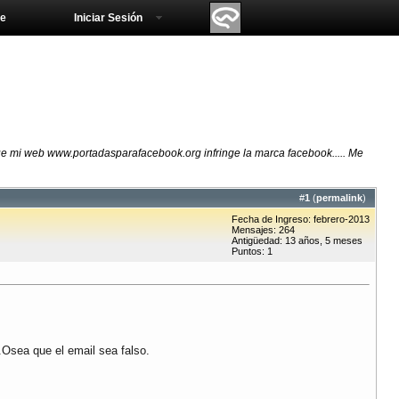
e
Iniciar Sesión
 mi web www.portadasparafacebook.org infringe la marca facebook..... Me
#
1
(
permalink
)
Fecha de Ingreso: febrero-2013
Mensajes: 264
Antigüedad: 13 años, 5 meses
Puntos: 1
.Osea que el email sea falso.