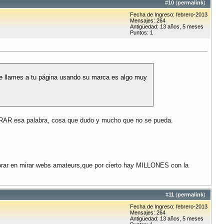
#
10
(
permalink
)
Fecha de Ingreso: febrero-2013
Mensajes: 264
Antigüedad: 13 años, 5 meses
Puntos: 1
ue llames a tu página usando su marca es algo muy
BRAR esa palabra, cosa que dudo y mucho que no se pueda.
ejorar en mirar webs amateurs,que por cierto hay MILLONES con la
#
11
(
permalink
)
Fecha de Ingreso: febrero-2013
Mensajes: 264
Antigüedad: 13 años, 5 meses