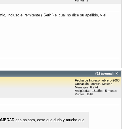
Puntos: 1
, incluso el remitente ( Seth ) el cual no dice su apellido, y el
#
12
(
permalink
)
Fecha de Ingreso: febrero-2008
Ubicación: Morelia, México
Mensajes: 6.774
Antigüedad: 18 años, 5 meses
Puntos: 1146
 NOMBRAR esa palabra, cosa que dudo y mucho que