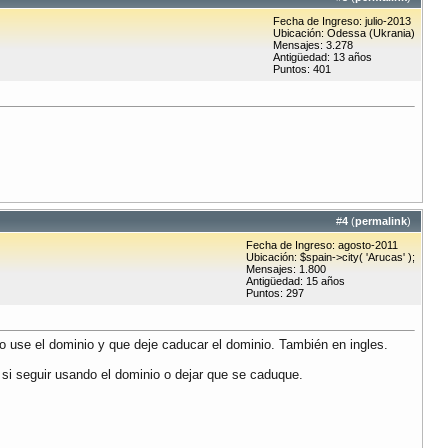
Fecha de Ingreso: julio-2013
Ubicación: Odessa (Ukrania)
Mensajes: 3.278
Antigüedad: 13 años
Puntos: 401
#
4
(
permalink
)
Fecha de Ingreso: agosto-2011
Ubicación: $spain->city( 'Arucas' );
Mensajes: 1.800
Antigüedad: 15 años
Puntos: 297
 use el dominio y que deje caducar el dominio. También en ingles.
i seguir usando el dominio o dejar que se caduque.