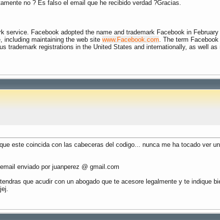
ctamente no ? Es falso el email que he recibido verdad ?Gracias.
ork service. Facebook adopted the name and trademark Facebook in February
, including maintaining the web site
www.Facebook.com
. The term Facebook 
s trademark registrations in the United States and internationally, as well a
a que este coincida con las cabeceras del codigo... nunca me ha tocado ver u
 email enviado por juanperez @ gmail.com
 tendras que acudir con un abogado que te acesore legalmente y te indique b
ej.