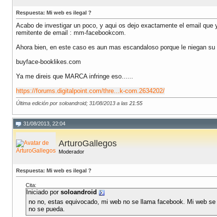
Respuesta: Mi web es ilegal ?
Acabo de investigar un poco, y aqui os dejo exactamente el email que yo 
remitente de email : mm-facebookcom.
Ahora bien, en este caso es aun mas escandaloso porque le niegan su
buyface-booklikes.com
Ya me direis que MARCA infringe eso......
https://forums.digitalpoint.com/thre...k-com.2634202/
Última edición por soloandroid; 31/08/2013 a las
21:55
31/08/2013, 22:04
ArturoGallegos
Moderador
Respuesta: Mi web es ilegal ?
Cita:
Iniciado por
soloandroid
no no, estas equivocado, mi web no se llama facebook. Mi web s
no se pueda.