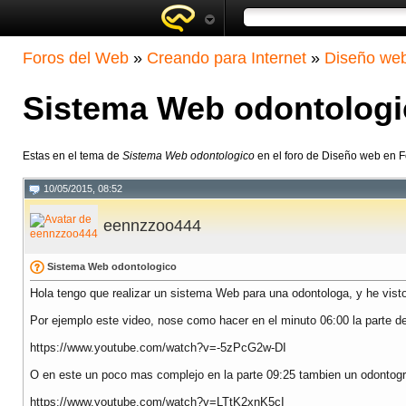
Foros del Web
»
Creando para Internet
»
Diseño we
Sistema Web odontologi
Estas en el tema de
Sistema Web odontologico
en el foro de Diseño web en 
10/05/2015, 08:52
eennzzoo444
Sistema Web odontologico
Hola tengo que realizar un sistema Web para una odontologa, y he vist
Por ejemplo este video, nose como hacer en el minuto 06:00 la parte d
https://www.youtube.com/watch?v=-5zPcG2w-DI
O en este un poco mas complejo en la parte 09:25 tambien un odontogr
https://www.youtube.com/watch?v=LTtK2xnK5cI