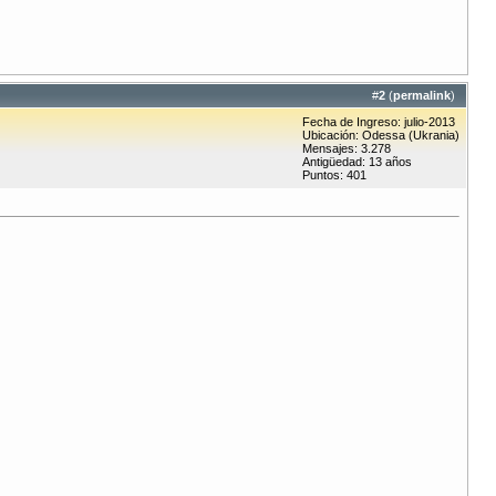
#
2
(
permalink
)
Fecha de Ingreso: julio-2013
Ubicación: Odessa (Ukrania)
Mensajes: 3.278
Antigüedad: 13 años
Puntos: 401