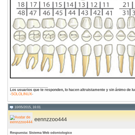
__________________
Los usuarios que te responden, lo hacen altruistamente y sin ánimo de lu
-
SOLOLINUX
-
10/05/2015, 16:01
eennzzoo444
Respuesta: Sistema Web odontologico