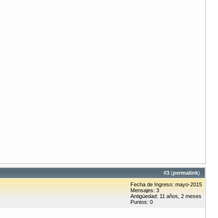
#
3
(
permalink
)
Fecha de Ingreso: mayo-2015
Mensajes: 3
Antigüedad: 11 años, 2 meses
Puntos: 0