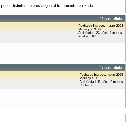
 poner distintos colores segun el tratamiento realizado.
#
4
(
permalink
)
Fecha de Ingreso: marzo-2003
Mensajes: 9.028
Antigüedad: 23 años, 4 meses
Puntos: 1826
#
5
(
permalink
)
Fecha de Ingreso: mayo-2015
Mensajes: 3
Antigüedad: 11 años, 2 meses
Puntos: 0