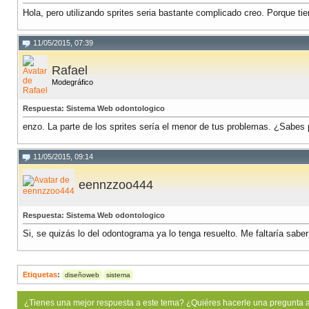
Hola, pero utilizando sprites seria bastante complicado creo. Porque tie
11/05/2015, 07:39
Rafael
Modegráfico
Respuesta: Sistema Web odontologico
enzo. La parte de los sprites sería el menor de tus problemas. ¿Sabes
11/05/2015, 09:14
eennzzoo444
Respuesta: Sistema Web odontologico
Si, se quizás lo del odontograma ya lo tenga resuelto. Me faltaría sabe
Etiquetas
:
diseñoweb
sistema
¿Tienes una mejor respuesta a este tema? ¿Quiéres hacerle una pregunta 