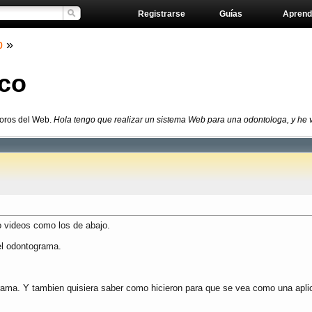
Registrarse
Guías
Aprend
b
»
co
Foros del Web.
Hola tengo que realizar un sistema Web para una odontologa, y he v
o videos como los de abajo.
el odontograma.
ama. Y tambien quisiera saber como hicieron para que se vea como una aplic