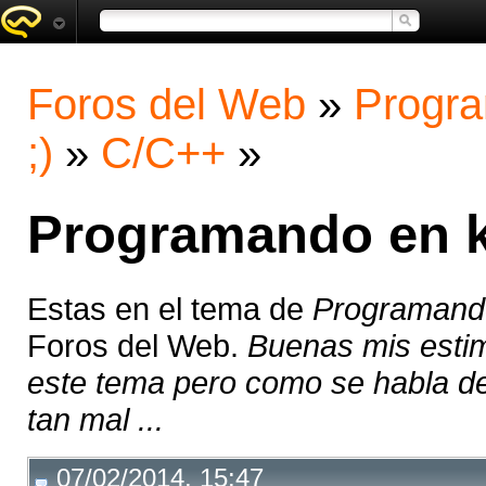
Foros del Web
»
Progra
;)
»
C/C++
»
Programando en k
Estas en el tema de
Programando
Foros del Web.
Buenas mis esti
este tema pero como se habla d
tan mal ...
07/02/2014, 15:47