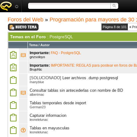
Foros del Web
»
Programación para mayores de 30 ;
Página 8 de 101
«
Pri
Temas en el Foro
: PostgreSQL
Tema
/
Autor
Importante:
FAQ - PostgreSQL
gnzsoloyo
Importante:
IMPORTANTE: REGLAS para postear en foros de B
BrujoNic
[SOLUCIONADO]
Leer archivos .dump postgresql
manyblue
Consultar tablas sin antecederlas con nombre de BD
albertmac
Tablas temporales desde ireport
German23
Capturar informacion
leonelelunac
Tablas en mayusculas
leonelelunac