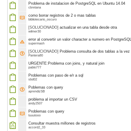
Problema de instalacion de PostgreSQL en Ubuntu 14.04
cbretana
como borrar registros de 2 o mas tablas
bibliotecario_oscuro
[SOLUCIONADO]
actualizar en una tabla desde otra
wilmer30
error al convertir un valor character a numero en PostgreSQ
supermash
[SOLUCIONADO]
Problema consulta de dos tablas a la vez
Pantera80
URGENTE:Problema con joins, y natural join
pablo777
Problemas con paso de e/r a sql
sbd02
Poblemas con query
aprendizSB
problema al importar un CSV
andy2507
Problemas con query
tuuutooo
Consultar muestra millones de registros
accord2_33