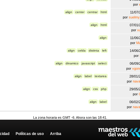
por
align
center
centrar
html
11/07
por
suelmy
align
html
07/01
por
x
align
11/06
por
Ma
align
celda
distinta
left
14/06
por
align
dinamico
javascript
select
06/09
por
vgon
align
label
textarea
28/01
por
nav
align
css
php
29/05
por
align
label
06/02
por
nav
La zona horaria es GMT -6. Ahora son las 18:41.
acidad
-
Políticas de uso
-
Arriba