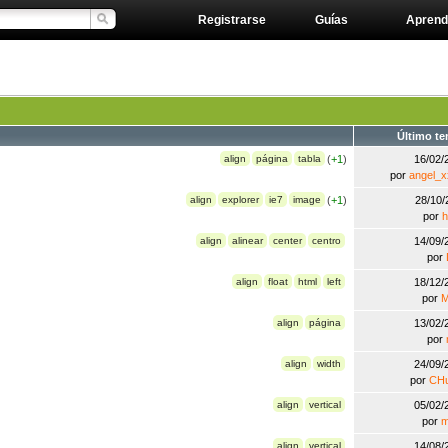
Registrarse
Guías
Aprend
Último t
align
página
tabla
(
+1
)
16/02
por
angel_
align
explorer
ie7
image
(
+1
)
28/10
por
h
align
alinear
center
centro
14/09
por
align
float
html
left
18/12
por
M
align
página
13/02
por
align
width
24/09
por
CH
align
vertical
05/02
por
m
align
vertical
14/08