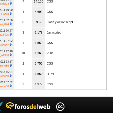
7
14.156
CSS
ecdejga
/2011
19:00
4
4.693
CSS
_lucero
/2011
02:56
0
982
Flash y Actionscript
avi_874
/2011
10:27
3
1.178
Javascript
ganius
/2011
07:02
1
1.559
CSS
kseso?
/2011
12:48
10
1.368
PHP
ga1986
/2012
13:17
2
6.755
CSS
arone86
/2013
16:04
4
1.550
HTML
Gedeon
/2012
07:52
3
1.977
CSS
arone86