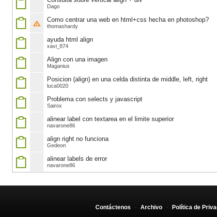
Dago
Como centrar una web en html+css hecha en photoshop?
thomashardy
ayuda html align
xavi_874
Align con una imagen
Maganius
Posicion (align) en una celda distinta de middle, left, right
luca0020
Problema con selects y javascript
Sairox
alinear label con textarea en el limite superior
navarone86
align right no funciona
Gedeon
alinear labels de error
navarone86
Contáctenos
-
Archivo
-
Política de Priv