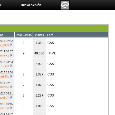
e
Iniciar Sesión
ema
Respuestas
Visitas
Foro
/2014
07:52
2
1.311
CSS
xx_1990
/2011
08:37
9
49.636
HTML
rmarkz
/2013
13:53
1
2.923
CSS
DCueto
/2013
13:50
2
1.387
CSS
arkiiAk
/2014
07:31
7
1.078
CSS
mikolbe
/2014
05:21
3
1.287
CSS
uLoSoY
/2016
10:45
1
1.013
CSS
bm150
/2012
16:47