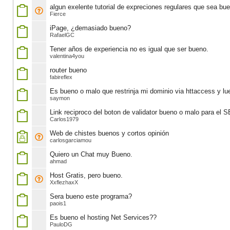
algun exelente tutorial de expreciones regulares que sea bu
Fierce
iPage, ¿demasiado bueno?
RafaelGC
Tener años de experiencia no es igual que ser bueno.
valentina4you
router bueno
fabireflex
Es bueno o malo que restrinja mi dominio via httaccess y lue
saymon
Link reciproco del boton de validator bueno o malo para el 
Carlos1979
Web de chistes buenos y cortos opinión
carlosgarciamou
Quiero un Chat muy Bueno.
ahmad
Host Gratis, pero bueno.
XxflezhaxX
Sera bueno este programa?
paois1
Es bueno el hosting Net Services??
PauloDG