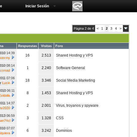
e
Iniciar Sesión
Página 2 de 4
<
1
2
3
4
>
ma
Respuestas
Visitas
Foro
2010
14:39
16
2.513
Shared Hosting y VPS
stormy
2010
08:14
1
2.240
Software General
lcomad
2011
07:06
18
3.346
Social Media Marketing
or
Lucin
2010
06:11
8
1.453
Shared Hosting y VPS
Evidalia
2011
14:37
2
2.001
Virus, troyanos y spyware
te2020
2013
06:59
3
1.328
CSS
an74cl
2010
07:07
6
3.242
Dominios
lquiera