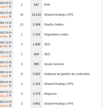
2010
08:22
2
847
PHP
r
wiwi74
2010
23:48
16
13.216
Shared Hosting y VPS
vargas
2011
14:16
15
3.349
Diseño Gráfico
Garaza
2011
06:54
1
1.102
Seguridad y redes
bireflex
2011
16:04
4
1.000
SEO
or
RBZ
2012
14:27
1
924
SEO
r
mcom
2013
22:05
3
995
Ayuda General
bosiris
2010
14:40
8
3.002
Sistemas de gestión de contenidos
r
totolia
2010
05:49
3
1.134
Shared Hosting y VPS
ebTech
2010
04:12
3
1.473
Negocios
toria_B
2013
10:50
2
3.941
Shared Hosting y VPS
uegrass