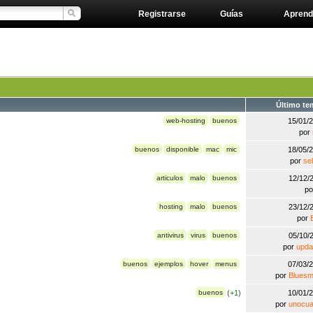
Registrarse
Guías
Aprend
Último te
web-hosting
buenos
15/01/
por
buenos
disponible
mac
mic
18/05/
por
se
articulos
malo
buenos
12/12/
p
hosting
malo
buenos
23/12/
por
antivirus
virus
buenos
05/10/
por
upda
buenos
ejemplos
hover
menus
07/03/
por
Bluesm
buenos
(
+1
)
10/01/
por
unocua