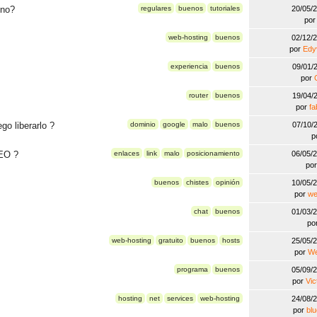
eno?
regulares
buenos
tutoriales
20/05/
po
web-hosting
buenos
02/12/
por
Edy
experiencia
buenos
09/01/
por
router
buenos
19/04/
por
fa
go liberarlo ?
dominio
google
malo
buenos
07/10/
p
SEO ?
enlaces
link
malo
posicionamiento
06/05/
po
buenos
chistes
opinión
10/05/
por
we
chat
buenos
01/03/
po
web-hosting
gratuito
buenos
hosts
25/05/
por
W
programa
buenos
05/09/
por
Vic
hosting
net
services
web-hosting
24/08/
por
bl