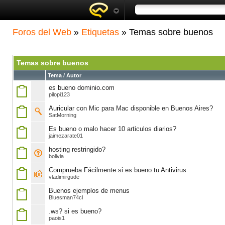
Foros del Web
»
Etiquetas
» Temas sobre buenos
Temas sobre buenos
Tema / Autor
es bueno dominio.com
pilopi123
Auricular con Mic para Mac disponible en Buenos Aires?
SatMorning
Es bueno o malo hacer 10 articulos diarios?
jaimezarate01
hosting restringido?
bolivia
Comprueba Fácilmente si es bueno tu Antivirus
vladimirgude
Buenos ejemplos de menus
Bluesman74cl
.ws? si es bueno?
paois1