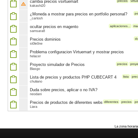
cambia precios vsirtuemart
precios
virtu
kakashi20
¿Moneda a mostrar para precios en portfolio personal?
po
_carlosh
ocultar precios en magento
aplicaciones...
ma
samsara8
Precios dominios
d
st0le0ne
Problema configuracion Virtuemart y mostrar precios
helacer
Proyecto simulador de Precios
precios
proye
Blasgo
Lista de precios y productos PHP CUBECART 4
lista
prec
chuliano
Duda sobre precios, aplicar o no IVA?
neodani
Precios de productos de diferentes webs
diferentes
precios
pr
Liara
La zona horaria