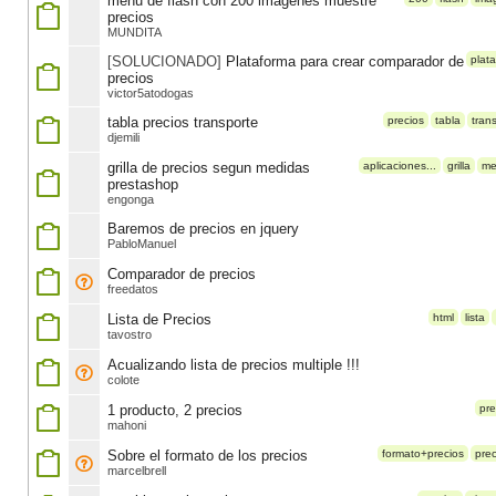
menu de flash con 200 imagenes muestre
precios
MUNDITA
[SOLUCIONADO]
Plataforma para crear comparador de
plat
precios
victor5atodogas
tabla precios transporte
precios
tabla
tran
djemili
grilla de precios segun medidas
aplicaciones...
grilla
me
prestashop
engonga
Baremos de precios en jquery
PabloManuel
Comparador de precios
freedatos
Lista de Precios
html
lista
tavostro
Acualizando lista de precios multiple !!!
colote
1 producto, 2 precios
pre
mahoni
Sobre el formato de los precios
formato+precios
prec
marcelbrell