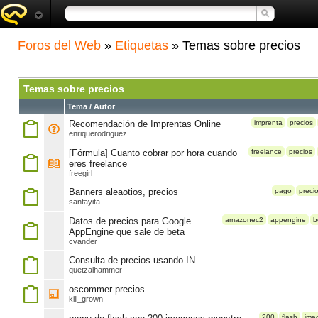
Foros del Web
»
Etiquetas
» Temas sobre precios
Temas sobre precios
Tema / Autor
Recomendación de Imprentas Online
imprenta
precios
enriquerodriguez
[Fórmula] Cuanto cobrar por hora cuando
freelance
precios
eres freelance
freegirl
Banners aleaotios, precios
pago
preci
santayita
Datos de precios para Google
amazonec2
appengine
b
AppEngine que sale de beta
cvander
Consulta de precios usando IN
quetzalhammer
oscommer precios
kill_grown
200
flash
ima