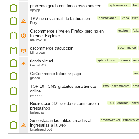
problema gordo con fondo oscommerce
aplicaciones...
fon
oppjpp
TPV no envia mail de facturacion
aplicaciones...
ceca
clien
Pury
Oscommerce sirve en Firefox pero no en
explorer
falla
Internet Explorer
mauro2010
oscommerce traduccion
oscommerce
kill_grown
tienda virtual
aplicaciones...
joomla
osc
kakashi20
OsCommerce
Informar pago
os
giacco
TOP 10 - CMS gratuitos para tiendas
cms
oscommerce
pre
online
popobcn
Redireccion 301 desde oscommerce a
301
dominio
osco
prestashop
bullancas
Se desfasan las tablas creadas al
dreamweaver
editores-w
ingresarlas a la web
luisalejandro51