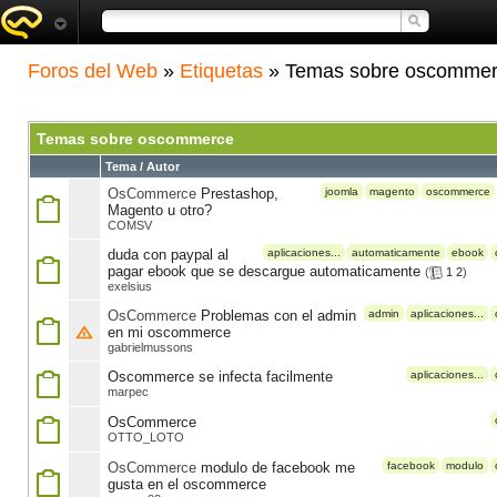
Foros del Web
»
Etiquetas
» Temas sobre oscomme
Temas sobre oscommerce
Tema / Autor
OsCommerce
Prestashop,
joomla
magento
oscommerce
Magento u otro?
COMSV
duda con paypal al
aplicaciones...
automaticamente
ebook
pagar ebook que se descargue automaticamente
(
1
2
)
exelsius
OsCommerce
Problemas con el admin
admin
aplicaciones...
en mi oscommerce
gabrielmussons
Oscommerce se infecta facilmente
aplicaciones...
marpec
OsCommerce
OTTO_LOTO
OsCommerce
modulo de facebook me
facebook
modulo
gusta en el oscommerce