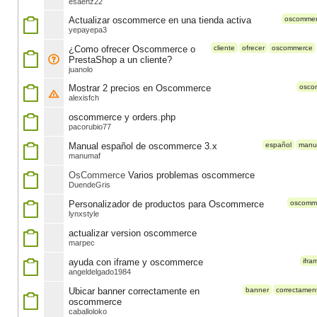
esaenz22
Actualizar oscommerce en una tienda activa
oscomme
yepayepa3
¿Como ofrecer Oscommerce o
cliente
ofrecer
oscommerce
PrestaShop a un cliente?
juanolo
Mostrar 2 precios en Oscommerce
osco
alexisfch
oscommerce y orders.php
pacorubio77
Manual español de oscommerce 3.x
español
manu
manumaf
OsCommerce
Varios problemas oscommerce
DuendeGris
Personalizador de productos para Oscommerce
oscomm
lynxstyle
actualizar version oscommerce
marpec
ayuda con iframe y oscommerce
ifra
angeldelgado1984
Ubicar banner correctamente en
banner
correctamen
oscommerce
caballoloko