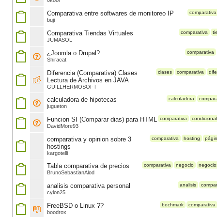
0kool
Comparativa entre softwares de monitoreo IP
comparativa
buji
Comparativa Tiendas Virtuales
comparativa
t
JUMASOL
¿Joomla o Drupal?
comparativa
Shiracat
Diferencia (Comparativa) Clases
clases
comparativa
dif
Lectura de Archivos en JAVA
GUILLHERMOSOFT
calculadora de hipotecas
calculadora
compara
jugueton
Funcion SI (Comparar dias) para HTML
comparativa
condicional
DavidMore93
comparativa y opinion sobre 3
comparativa
hosting
pági
hostings
kargotelli
Tabla comparativa de precios
comparativa
negocio
negocios
BrunoSebastianAlod
analisis comparativa personal
analisis
compar
cylon25
FreeBSD o Linux ??
bechmark
comparativa
boodrox