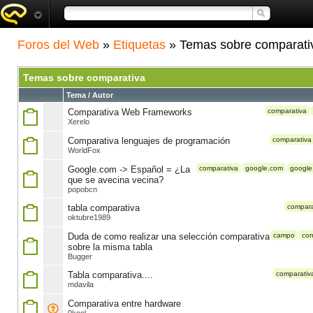
Foros del Web
»
Etiquetas
» Temas sobre comparati
Temas sobre comparativa
Tema / Autor
Comparativa Web Frameworks
comparativa
Xerelo
Comparativa lenguajes de programación
comparativa
WorldFox
Google.com -> Español = ¿La
comparativa
google.com
google
que se avecina vecina?
popobcn
tabla comparativa
compara
oktubre1989
Duda de como realizar una selección comparativa
campo
com
sobre la misma tabla
Bugger
Tabla comparativa....
comparativ
mdavila
Comparativa entre hardware