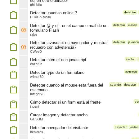
sql en otro ordenador
chiribillo
Detectar usuarios online ?
detectar
HiToGoRoShi
Detectar @ y el . en el campo e-mail de un
detectar
e-mail
formulario Flash
ralpz
Detectar javascript en navegador y mostrar
detectar
javascri
recuadro con advetencia?
CWeeD
Detectar internet con javascript
cache
kazafun
Detectar type de un formulario
detectar
wilmer30
Detectar cuando al mouse esta fuera del
cuando
detectar
escenario
Integer78
Cómo detectar si un form está al frente
de
ingeni
Cargar imagen y detectar ancho
GUSUM
Detectar navegador del visitante
detectar
visitan
bkolores