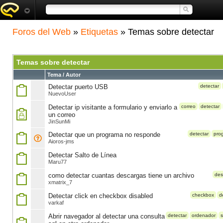
Foros del Web
»
Etiquetas
» Temas sobre detectar
Temas sobre detectar
Tema / Autor
Detectar puerto USB
detectar
NuevoUser
Detectar ip visitante a formulario y enviarlo a
correo
detectar
un correo
JinSunMi
Detectar que un programa no responde
detectar
pro
Aioros-jms
Detectar Salto de Línea
Maru77
como detectar cuantas descargas tiene un archivo
des
xmatrix_7
Detectar click en checkbox disabled
checkbox
d
varkaf
Abrir navegador al detectar una consulta
detectar
ordenador
s