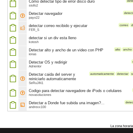
Cómo detectar tipo de error disco duro
dete
sisifo2
Detectar navegador
detect
payo22
detectar correo recibido y ejecutar
correo
d
FER_S
detectar si un div esta lleno
kotosh
Detectar alto y ancho de un video con PHP
alto
ancho
ionas
Detectar OS y redirigir
Adrienlor
Detectar caida del server y
automaticamente
detectar
s
reiniciarlo automaticamente
SeRuJiN1
Codigo para detectar navegadore de iPods o celulares
novasoluciones
Detectar a Donde fue subida una imagen?...
detec
andrexx100
La zona horaria