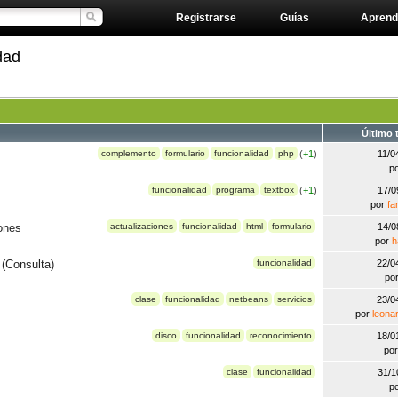
Registrarse
Guías
Aprend
dad
Último 
complemento
formulario
funcionalidad
php
(
+1
)
11/0
p
funcionalidad
programa
textbox
(
+1
)
17/0
por
fa
ones
actualizaciones
funcionalidad
html
formulario
14/0
por
h
 (Consulta)
funcionalidad
22/0
po
clase
funcionalidad
netbeans
servicios
23/0
por
leona
disco
funcionalidad
reconocimiento
18/0
po
clase
funcionalidad
31/1
p