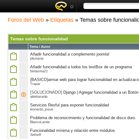
Foros del Web
»
Etiquetas
» Temas sobre funcionali
Temas sobre funcionalidad
Tema / Autor
Añadir funcionalidad a complemento joomla!
pitunavia
Añadir funcionalidad a todos los textBox de un programa
fantasma21
(BASICO)armar web para lograr funcionalidad en actualizaci
Trapar
[SOLUCIONADO]
Django | Agregar funcionalidad a un Botón
aldebaranlp
Servicios Resful para exponer funcionalidad
leonardo_josue
Problema de reconocimiento y funcionalidad de disco duro.
BlancoLanda
Funcionalidad mínima y relación entre módulos.
SetheR