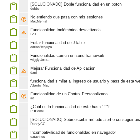
[SOLUCIONADO]
Doble funcionalidad en un boton
dubby
No entiendo que pasa con mis sesiones
MaxMental
Funcionalidad Inalámbrica desactivada
Bos
Editar funcionalidad de JTable
adrianBenjuya
Funcionalidad comun en zend framework
wigglyUtrera
Mejorar Funcionalidad de Aplicacion
danj
funcionalidad similar al ingreso de usuario y pass de esta w
Alberto_Mad
Funcionalidad de un Control Personalizado
irit
¿Cuál es la funcionalidad de este hash "#"?
PHPcool
[SOLUCIONADO]
Sobreescribir método alert o conseguir un
DandyCC
Incompativilidad de funcionalidad en navegador
catavinos