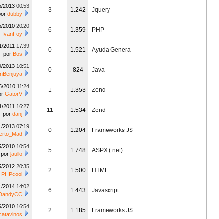
5/2013
00:53
3
1.242
Jquery
por
dubby
5/2010
20:20
6
1.359
PHP
r
IvanFoy
1/2011
17:39
0
1.521
Ayuda General
por
Bos
9/2013
10:51
0
824
Java
anBenjuya
5/2010
11:24
1
1.353
Zend
or
GatorV
1/2011
16:27
11
1.534
Zend
por
danj
1/2013
07:19
0
1.204
Frameworks JS
berto_Mad
5/2010
10:54
5
1.748
ASPX (.net)
por
jaullo
5/2012
20:35
2
1.500
HTML
r
PHPcool
1/2014
14:02
6
1.443
Javascript
DandyCC
6/2010
16:54
2
1.185
Frameworks JS
catavinos