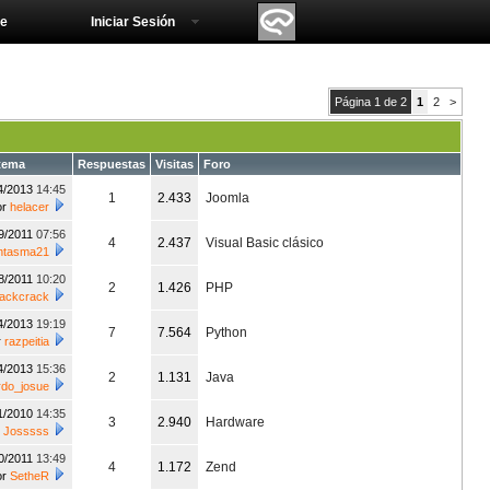
e
Iniciar Sesión
Página 1 de 2
1
2
>
tema
Respuestas
Visitas
Foro
4/2013
14:45
1
2.433
Joomla
or
helacer
9/2011
07:56
4
2.437
Visual Basic clásico
ntasma21
8/2011
10:20
2
1.426
PHP
ackcrack
4/2013
19:19
7
7.564
Python
r
razpeitia
4/2013
15:36
2
1.131
Java
rdo_josue
1/2010
14:35
3
2.940
Hardware
r
Josssss
0/2011
13:49
4
1.172
Zend
or
SetheR