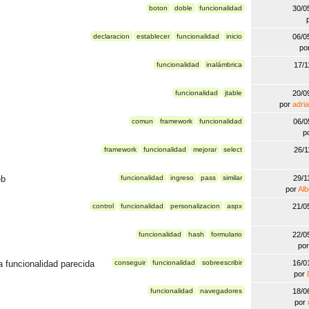
boton
doble
funcionalidad
30/0
declaracion
establecer
funcionalidad
inicio
06/0
po
funcionalidad
inalámbrica
17/1
funcionalidad
jtable
20/0
por
adri
comun
framework
funcionalidad
06/0
p
framework
funcionalidad
mejorar
select
26/1
eb
funcionalidad
ingreso
pass
similar
29/1
por
Al
control
funcionalidad
personalizacion
aspx
21/0
funcionalidad
hash
formulario
22/0
po
a funcionalidad parecida
conseguir
funcionalidad
sobreescribir
16/0
por
funcionalidad
navegadores
18/0
por