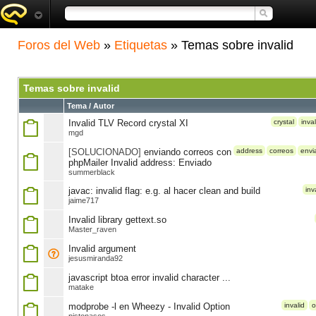
Foros del Web
»
Etiquetas
» Temas sobre invalid
Temas sobre invalid
Tema / Autor
Invalid TLV Record crystal XI
crystal
inval
mgd
[SOLUCIONADO]
enviando correos con
address
correos
envi
phpMailer Invalid address: Enviado
summerblack
javac: invalid flag: e.g. al hacer clean and build
inv
jaime717
Invalid library gettext.so
Master_raven
Invalid argument
jesusmiranda92
javascript btoa error invalid character ...
matake
modprobe -l en Wheezy - Invalid Option
invalid
o