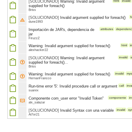
[SOLUCIONADO]
Warning: Invalid argument
html
invalid
supplied for foreach()
Briss
[SOLUCIONADO]
Invalid argument supplied for foreach()
f
dune1993
Importación de JAR's, dependencia de
attributes
dependenc
jar
FiruzzZ
Warning: Invalid argument supplied for foreach()
html
i
alexhacker22
[SOLUCIONADO]
Warning: Invalid argument
invalid
s
supplied for foreach()...
Briss
Warning: Invalid argument supplied for foreach()
invalid
mys
HernanFrancco
Run-time error '5': Invalid procedure call or argument
call
inva
suarex
Componente com_user error "Invalid Token"
componente
in
alx_salazar
[SOLUCIONADO]
Invalid Syntax con una variable
invalid
sy
Ai7or21