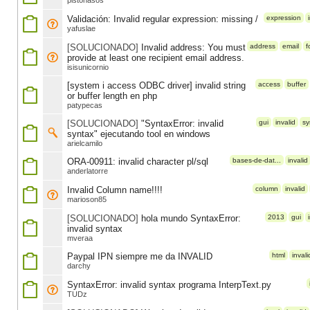
pistonasos
Validación: Invalid regular expression: missing /
expression
yafuslae
[SOLUCIONADO]
Invalid address: You must
address
email
f
provide at least one recipient email address.
isisunicornio
[system i access ODBC driver] invalid string
access
buffer
or buffer length en php
patypecas
[SOLUCIONADO]
"SyntaxError: invalid
gui
invalid
sy
syntax" ejecutando tool en windows
arielcamilo
ORA-00911: invalid character pl/sql
bases-de-dat...
invalid
anderlatorre
Invalid Column name!!!!
column
invalid
marioson85
[SOLUCIONADO]
hola mundo SyntaxError:
2013
gui
invalid syntax
mveraa
Paypal IPN siempre me da INVALID
html
invali
darchy
SyntaxError: invalid syntax programa InterpText.py
TUDz