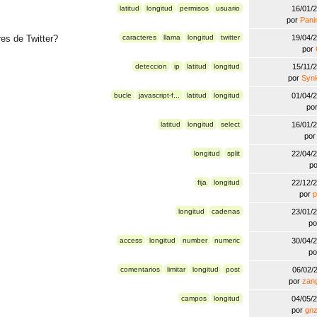
latitud
longitud
permisos
usuario
16/01/
por
Pani
es de Twitter?
caracteres
llama
longitud
twitter
19/04/
por
deteccion
ip
latitud
longitud
15/11/
por
Synk
bucle
javascript-f...
latitud
longitud
01/04/
po
latitud
longitud
select
16/01/
po
longitud
split
22/04/
p
fija
longitud
22/12/
por
longitud
cadenas
23/01/
p
access
longitud
number
numeric
30/04/
p
comentarios
limitar
longitud
post
06/02/
por
zan
campos
longitud
04/05/
por
gnz