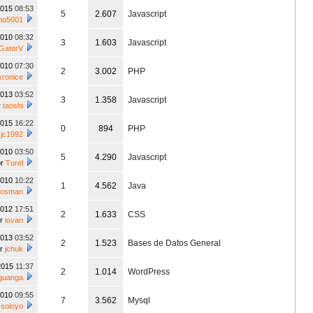
2015
08:53
5
2.607
Javascript
no5001
2010
08:32
3
1.603
Javascript
GatorV
2010
07:30
2
3.002
PHP
ronice
2013
03:52
3
1.358
Javascript
r
taoshi
2015
16:22
0
894
PHP
r
jc1992
2010
03:50
5
4.290
Javascript
or
Turel
2010
10:22
1
4.562
Java
posman
2012
17:51
2
1.633
CSS
or
iovan
2013
03:52
2
1.523
Bases de Datos General
or
jchuk
2015
11:37
2
1.014
WordPress
guanga
2010
09:55
7
3.562
Mysql
soloyo