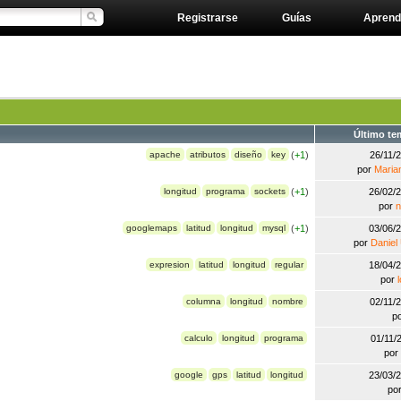
Registrarse
Guías
Aprend
Último te
apache
atributos
diseño
key
(
+1
)
26/11/
por
Maria
longitud
programa
sockets
(
+1
)
26/02/
por
n
googlemaps
latitud
longitud
mysql
(
+1
)
03/06/
por
Daniel
expresion
latitud
longitud
regular
18/04/
por
columna
longitud
nombre
02/11/
p
calculo
longitud
programa
01/11/
por
google
gps
latitud
longitud
23/03/
po