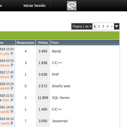
e
Iniciar Sesión
Página 1 de 4
1
2
3
4
>
ma
Respuestas
Visitas
Foro
2014
10:04
4
2.465
Mysql
no_php
2014
03:33
3
1.836
C/C++
etkuup
2012
17:45
1
3.036
PHP
 Ulczyk
2010
03:29
0
2.572
Diseño web
lokito98
2010
22:52
2
11.806
SQL Server
or
iislas
2011
18:06
1
1.400
C/C++
sam90
2013
04:19
7
3.056
Javascript
r
taoshi