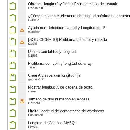
Obtener "longitud" y "latitud" sin permisos del usuario
OchoaPHP
¿Cómo se llama el elemento de longitud máxima de caracter
Carlen8
Ayuda con Deteccion Latitud y Longitud de IP
claudioo
[SOLUCIONADO]
Problema bucle for y mozilla
taoshi
Dilema con latitud y longitud
jc1992
Problema con split y longitud de array
Turel
Crear Archivos con longitud fija
gabriela100
Mostrar longitud X de cadena de texto.
iovan
Tamaño de tipo numérico en Access
Garhard
Limitar longitud de comentarios de wordpress
Patxianton
Longitud de Campos MySQL.
Flow89