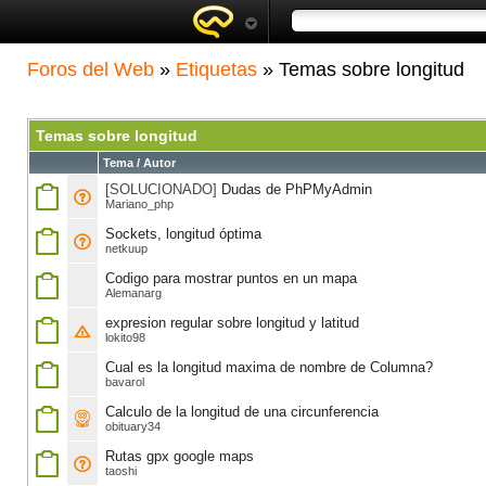
Foros del Web
»
Etiquetas
» Temas sobre longitud
Temas sobre longitud
Tema / Autor
[SOLUCIONADO]
Dudas de PhPMyAdmin
Mariano_php
Sockets, longitud óptima
netkuup
Codigo para mostrar puntos en un mapa
Alemanarg
expresion regular sobre longitud y latitud
lokito98
Cual es la longitud maxima de nombre de Columna?
bavarol
Calculo de la longitud de una circunferencia
obituary34
Rutas gpx google maps
taoshi