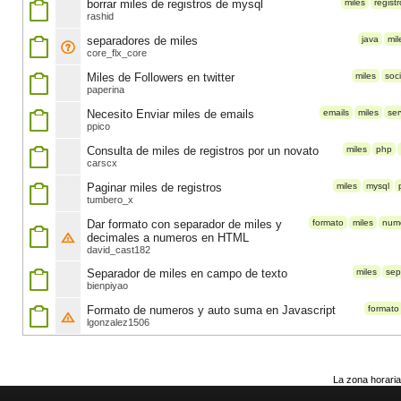
borrar miles de registros de mysql
miles
registr
rashid
separadores de miles
java
mil
core_flx_core
Miles de Followers en twitter
miles
soc
paperina
Necesito Enviar miles de emails
emails
miles
ser
ppico
Consulta de miles de registros por un novato
miles
php
carscx
Paginar miles de registros
miles
mysql
tumbero_x
Dar formato con separador de miles y
formato
miles
num
decimales a numeros en HTML
david_cast182
Separador de miles en campo de texto
miles
sep
bienpiyao
Formato de numeros y auto suma en Javascript
formato
lgonzalez1506
La zona horaria