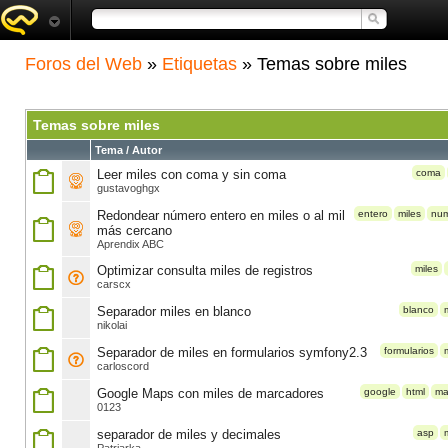
Foros del Web
»
Etiquetas
» Temas sobre miles
Temas sobre miles
Tema / Autor
Leer miles con coma y sin coma
coma
gustavoghgx
Redondear número entero en miles o al mil
entero
miles
nu
más cercano
Aprendix ABC
Optimizar consulta miles de registros
miles
carscx
Separador miles en blanco
blanco
nikolai
Separador de miles en formularios symfony2.3
formularios
carloscord
Google Maps con miles de marcadores
google
html
ma
0123
separador de miles y decimales
asp