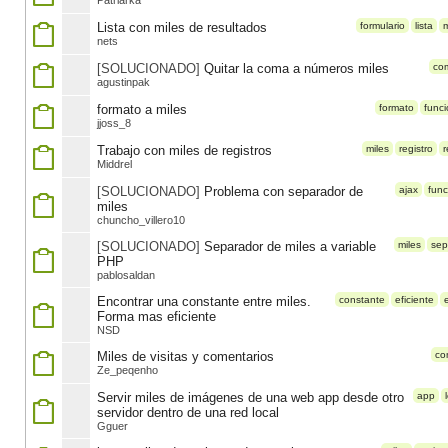
Patriarka
Lista con miles de resultados
formulario
lista
m
nets
[SOLUCIONADO]
Quitar la coma a números miles
co
agustinpak
formato a miles
formato
func
jjoss_8
Trabajo con miles de registros
miles
registro
r
Middrel
[SOLUCIONADO]
Problema con separador de
ajax
func
miles
chuncho_villero10
[SOLUCIONADO]
Separador de miles a variable
miles
sep
PHP
pablosaldan
Encontrar una constante entre miles.
constante
eficiente
Forma mas eficiente
NSD
Miles de visitas y comentarios
co
Ze_peqenho
Servir miles de imágenes de una web app desde otro
app
servidor dentro de una red local
Gguer