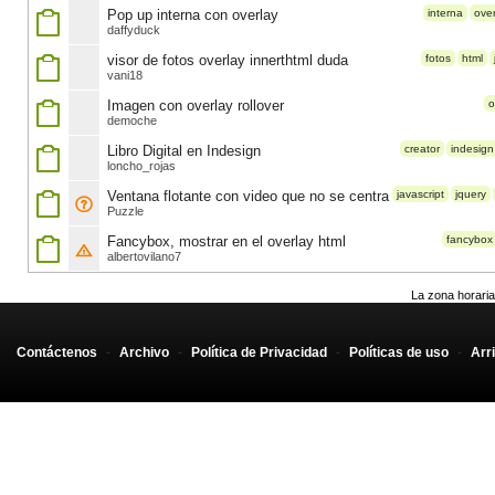
Pop up interna con overlay
interna
over
daffyduck
visor de fotos overlay innerthtml duda
fotos
html
vani18
Imagen con overlay rollover
o
demoche
Libro Digital en Indesign
creator
indesign
loncho_rojas
Ventana flotante con video que no se centra
javascript
jquery
Puzzle
Fancybox, mostrar en el overlay html
fancybox
albertovilano7
La zona horaria
Contáctenos
-
Archivo
-
Política de Privacidad
-
Políticas de uso
-
Arr