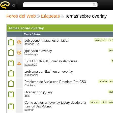
Foros del Web
»
Etiquetas
» Temas sobre overlay
Temas sobre overlay
Tema / Autor
sobreponer imagenes en java
imagenes
net
gatodec182
jquerytools overlay
jav
bemitoreya
[SOLUCIONADO]
overlay de figuras
kakashi20
problema con flash en un overlay
laxelmanial
Problema de Audio con Premiere Pro CS3
adobe
au
Chiclevic
Overlay con jQuery
jav
BKS
Como activar un overlay jquery desde una
funcion
html
jav
funcion JavaScript
saymon