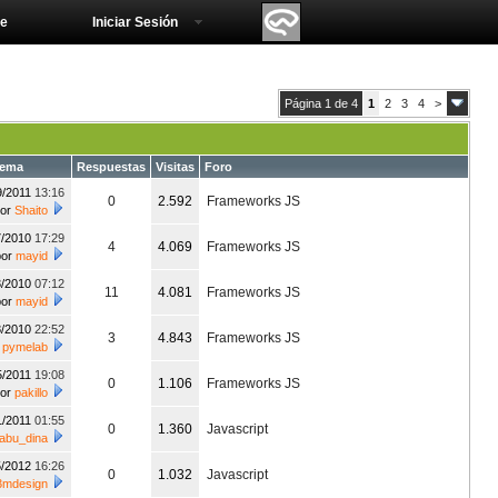
e
Iniciar Sesión
Página 1 de 4
1
2
3
4
>
tema
Respuestas
Visitas
Foro
9/2011
13:16
0
2.592
Frameworks JS
por
Shaito
7/2010
17:29
4
4.069
Frameworks JS
por
mayid
3/2010
07:12
11
4.081
Frameworks JS
por
mayid
8/2010
22:52
3
4.843
Frameworks JS
r
pymelab
5/2011
19:08
0
1.106
Frameworks JS
por
pakillo
1/2011
01:55
0
1.360
Javascript
abu_dina
5/2012
16:26
0
1.032
Javascript
3mdesign