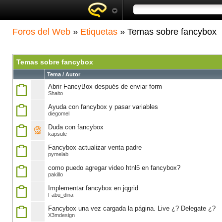
Foros del Web
»
Etiquetas
» Temas sobre fancybox
Temas sobre fancybox
Tema / Autor
Abrir FancyBox después de enviar form
Shaito
Ayuda con fancybox y pasar variables
diegomel
Duda con fancybox
kapsule
Fancybox actualizar venta padre
pymelab
como puedo agregar video htnl5 en fancybox?
pakillo
Implementar fancybox en jqgrid
Fabu_dina
Fancybox una vez cargada la página. Live ¿? Delegate ¿?
X3mdesign