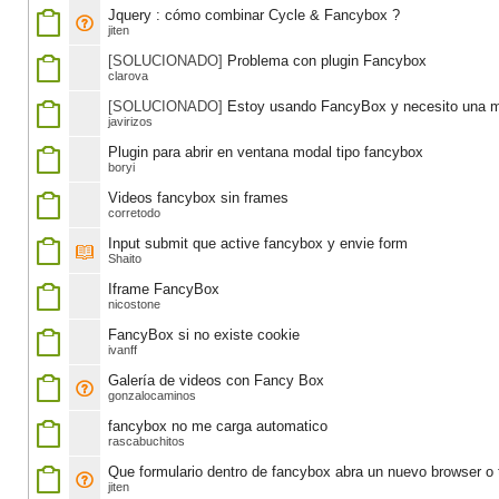
Jquery : cómo combinar Cycle & Fancybox ?
jiten
[SOLUCIONADO]
Problema con plugin Fancybox
clarova
[SOLUCIONADO]
Estoy usando FancyBox y necesito una 
javirizos
Plugin para abrir en ventana modal tipo fancybox
boryi
Videos fancybox sin frames
corretodo
Input submit que active fancybox y envie form
Shaito
Iframe FancyBox
nicostone
FancyBox si no existe cookie
ivanff
Galería de videos con Fancy Box
gonzalocaminos
fancybox no me carga automatico
rascabuchitos
Que formulario dentro de fancybox abra un nuevo browser o 
jiten