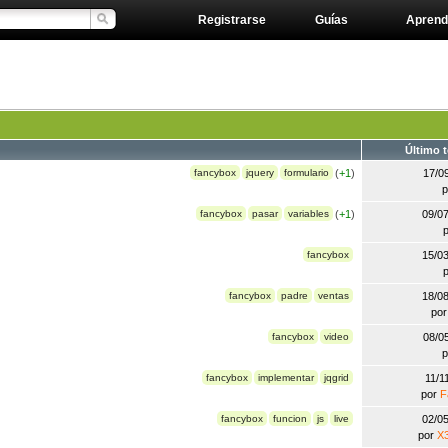
Registrarse
Guías
Aprend
Último 
fancybox
jquery
formulario
(
+1
)
17/0
fancybox
pasar
variables
(
+1
)
09/0
fancybox
15/0
fancybox
padre
ventas
18/0
po
fancybox
video
08/0
fancybox
implementar
jqgrid
11/1
por
F
fancybox
funcion
js
live
02/0
por
X