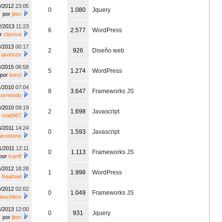
0/2012
23:05
0
1.080
Jquery
por
jiten
2/2013
11:23
6
2.577
WordPress
or
clarova
9/2013
00:17
2
926
Diseño web
r
javirizos
9/2015
06:58
5
1.274
WordPress
por
boryi
4/2010
07:04
8
3.647
Frameworks JS
corretodo
9/2010
09:19
2
1.698
Javascript
r
matt987
6/2011
14:24
0
1.593
Javascript
nicostone
1/2011
12:11
0
1.113
Frameworks JS
por
ivanff
5/2012
18:28
1
1.998
WordPress
r
Naahuel
0/2012
02:02
0
1.049
Frameworks JS
abuchitos
3/2013
12:00
0
931
Jquery
por
jiten