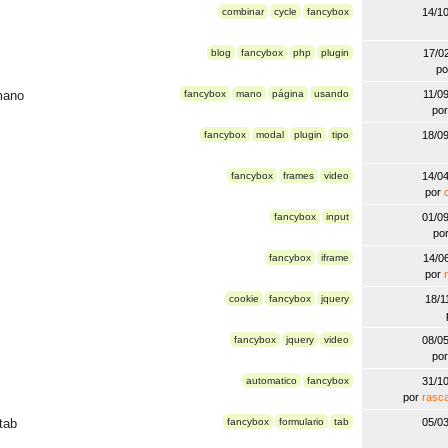
combinar
cycle
fancybox
14/1
blog
fancybox
php
plugin
17/0
p
mano
fancybox
mano
página
usando
11/0
po
fancybox
modal
plugin
tipo
18/0
fancybox
frames
video
14/0
por
fancybox
input
01/0
po
fancybox
iframe
14/0
por
cookie
fancybox
jquery
18/1
fancybox
jquery
video
08/0
po
automatico
fancybox
31/1
por
rasc
tab
fancybox
formulario
tab
05/0