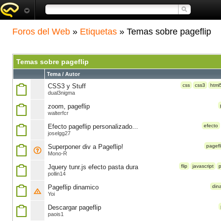
Foros del Web
»
Etiquetas
» Temas sobre pageflip
Temas sobre pageflip
Tema / Autor
CSS3 y Stuff
css
css3
html
dual3nigma
zoom, pageflip
walterfcr
Efecto pageflip personalizado...
efecto
joselgg27
Superponer div a Pageflip!
pagefl
Mono-R
Jquery tunr.js efecto pasta dura
flip
javascript
p
pollin14
Pageflip dinamico
din
Yoi
Descargar pageflip
paois1