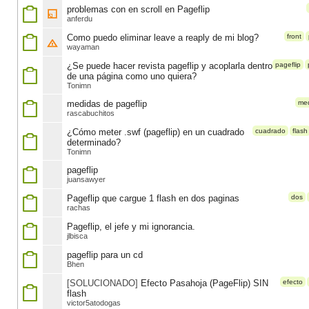
problemas con en scroll en Pageflip
anferdu
Como puedo eliminar leave a reaply de mi blog?
front
wayaman
¿Se puede hacer revista pageflip y acoplarla dentro
pageflip
de una página como uno quiera?
Tonimn
medidas de pageflip
me
rascabuchitos
¿Cómo meter .swf (pageflip) en un cuadrado
cuadrado
flash
determinado?
Tonimn
pageflip
juansawyer
Pageflip que cargue 1 flash en dos paginas
dos
rachas
Pageflip, el jefe y mi ignorancia.
jlbisca
pageflip para un cd
Bhen
[SOLUCIONADO]
Efecto Pasahoja (PageFlip) SIN
efecto
flash
victor5atodogas