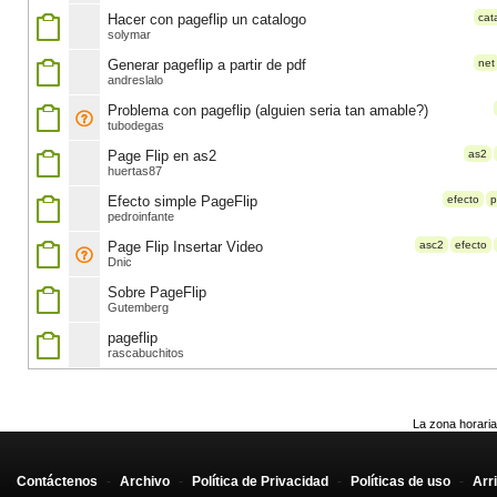
Hacer con pageflip un catalogo
cat
solymar
Generar pageflip a partir de pdf
net
andreslalo
Problema con pageflip (alguien seria tan amable?)
tubodegas
Page Flip en as2
as2
huertas87
Efecto simple PageFlip
efecto
p
pedroinfante
Page Flip Insertar Video
asc2
efecto
Dnic
Sobre PageFlip
Gutemberg
pageflip
rascabuchitos
La zona horaria
Contáctenos
-
Archivo
-
Política de Privacidad
-
Políticas de uso
-
Arr