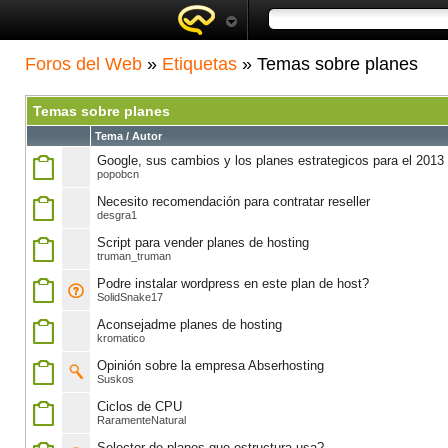
Foros del Web
»
Etiquetas
» Temas sobre planes
Temas sobre planes
Tema / Autor
Google, sus cambios y los planes estrategicos para el 2013
popobcn
Necesito recomendación para contratar reseller
desgra1
Script para vender planes de hosting
truman_truman
Podre instalar wordpress en este plan de host?
SolidSnake17
Aconsejadme planes de hosting
kromatico
Opinión sobre la empresa Abserhosting
Suskos
Ciclos de CPU
RaramenteNatural
Selector de planes que estructura usa?