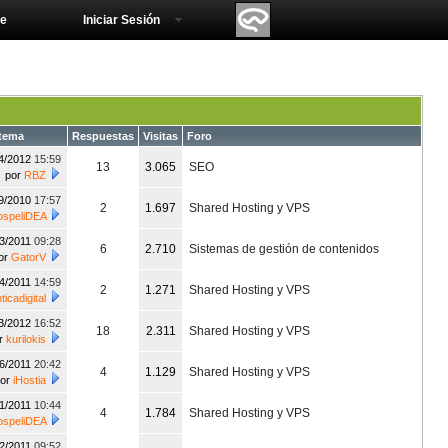
e
Iniciar Sesión
 tema
Respuestas
Visitas
Foro
4/2012
15:59
13
3.065
SEO
por
RBZ
9/2010
17:57
2
1.697
Shared Hosting y VPS
speliDEA
03/2011
09:28
6
2.710
Sistemas de gestión de contenidos
or
GatorV
04/2011
14:59
2
1.271
Shared Hosting y VPS
ticadigital
3/2012
16:52
18
2.311
Shared Hosting y VPS
r
kurilokis
06/2011
20:42
4
1.129
Shared Hosting y VPS
por
iHostia
11/2011
10:44
4
1.784
Shared Hosting y VPS
speliDEA
12/2011
09:52