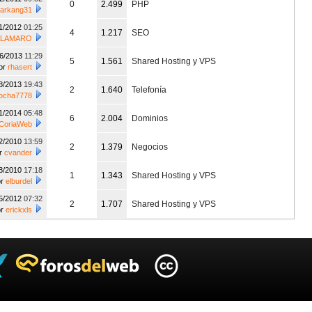
0
2.499
PHP
arkang31
1/2012
01:25
4
1.217
SEO
ALAMARO
06/2013
11:29
5
1.561
Shared Hosting y VPS
or
rhasert
8/2013
19:43
2
1.640
Telefonía
ocha7778
11/2014
05:48
6
2.004
Dominios
CoriaWeb
2/2010
13:59
2
1.379
Negocios
r
cvander
8/2010
17:18
1
1.343
Shared Hosting y VPS
or
elburdel
5/2012
07:32
2
1.707
Shared Hosting y VPS
or
erickxls