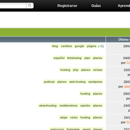
Registrarse
Guías
Aprend
Último
blog
cambios
google
página
(
+5
)
29/0
español
linksharing
plan
planes
04/0
por
Go
hosting
php
planes
ventas
15/
p
justhost
planes
web-hosting
wordpress
28/
por
atlan
hosting
planes
29/0
po
abserhosting
multidominios
opinión
planes
24/
alojar
ciclos
hosting
planes
24/
por
Go
estructura
formulario
mysql
planes
22/