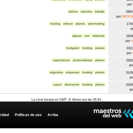
por
planes
reportes
trabajo
09/0
por
PATIC
hosting
ofrecer
planes
web-hosting
17/
p
planes
son
telefonia
26/0
por
r
hostgator
hosting
planes
03/
por
capacitacion
personalizada
planes
25/0
po
argentina
empresas
hosting
planes
01/0
p
cupon
descuento
hosting
planes
03/0
p
La zona horaria es GMT -6. Ahora son las 05:54.
acidad
-
Políticas de uso
-
Arriba