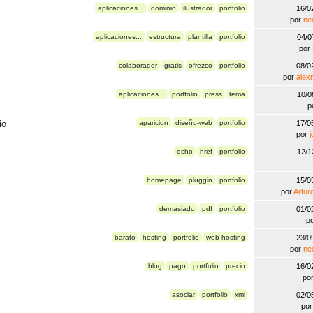
aplicaciones...
dominio
ilustrador
portfolio
16/0
por
ne
aplicaciones...
estructura
plantilla
portfolio
04/0
por
colaborador
gratis
ofrezco
portfolio
08/0
por
alex
aplicaciones...
portfolio
press
tema
10/0
p
io
aparicion
diseño-web
portfolio
17/0
por
echo
href
portfolio
12/1
homepage
pluggin
portfolio
15/0
por
Artur
demasiado
pdf
portfolio
01/0
p
barato
hosting
portfolio
web-hosting
23/0
por
ne
blog
pago
portfolio
precio
16/0
po
asociar
portfolio
xml
02/0
po