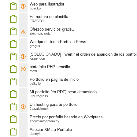
Web para Ilustrador
guacko
Estructura de plantilla
FRACTO
Ofrezco servicios gratis...
alexmojicamtz
Wordpress tema Portfolio Press
gragus
[SOLUCIONADO]
Invertir el orden de aparicion de los portfol
josue_gon
portafolio PHP sencillo
moxi
Portfolio en página de inicio
balkyllo
Mi portfolio (en PDF) pesa demasiado
OnProgress
Un hosting para tu portfolio
Jazzticktock
Precio por portfolio basado en Wordpress
showhimthemonkey
Asociar XML a Portfolio
dannyk