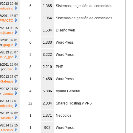
2/2013
10:46
5
1.365
Sistemas de gestión de contenidos
xohosting
7/2011
16:57
0
1.064
Sistemas de gestión de contenidos
FRACTO
2/2013
06:15
0
1.534
Diseño web
mojicamtz
8/2011
07:01
0
1.333
WordPress
or
gragus
5/2013
20:07
9
3.222
WordPress
josue_gon
2/2011
13:04
3
2.210
PHP
por
moxi
5/2013
17:07
1
1.458
WordPress
oGallegos
2/2012
21:52
4
5.886
Ayuda General
or
dangas
9/2013
17:01
12
2.034
Shared Hosting y VPS
xohosting
2/2012
07:02
1
1.371
Negocios
r
Malenko
5/2014
12:15
1
902
WordPress
r
TMeister