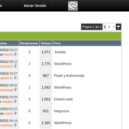
e
Iniciar Sesión
Página 1 de 2
1
2
>
tema
Respuestas
Visitas
Foro
5/2010
04:27
2
1.071
Joomla
por
nervio
8/2012
09:12
2
1.775
WordPress
esaenz22
2/2010
10:27
0
867
Flash y Actionscript
rgiofavier
0/2012
06:42
1
1.043
WordPress
anguanga
2/2011
03:04
3
1.063
Diseño web
or
batallas
1/2013
02:27
0
931
Negocios
por
Linton
3/2011
04:14
0
1.165
WordPress
r
hardman