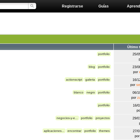
Registrarse
Guías
Aprend
Último 
portfolio
25/0
blog
portfolio
23/0
por
actionscript
galeria
portfolio
16/1
por
se
blanco
negro
portfolio
06/1
por
z
portfolio
16/0
p
negocios-y-e...
portfolio
proyectos
29/0
aplicaciones...
encontrar
portfolio
themes
27/0
po