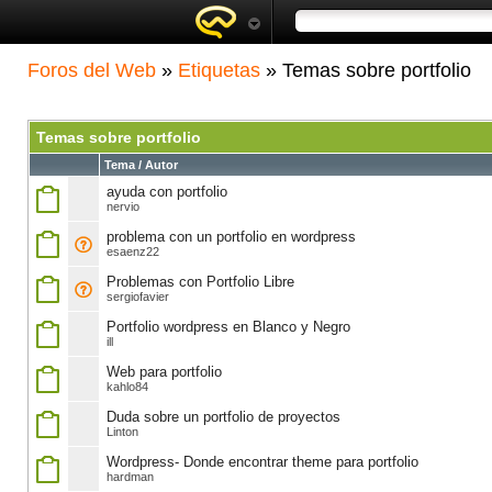
Foros del Web
»
Etiquetas
» Temas sobre portfolio
Temas sobre portfolio
Tema / Autor
ayuda con portfolio
nervio
problema con un portfolio en wordpress
esaenz22
Problemas con Portfolio Libre
sergiofavier
Portfolio wordpress en Blanco y Negro
ill
Web para portfolio
kahlo84
Duda sobre un portfolio de proyectos
Linton
Wordpress- Donde encontrar theme para portfolio
hardman