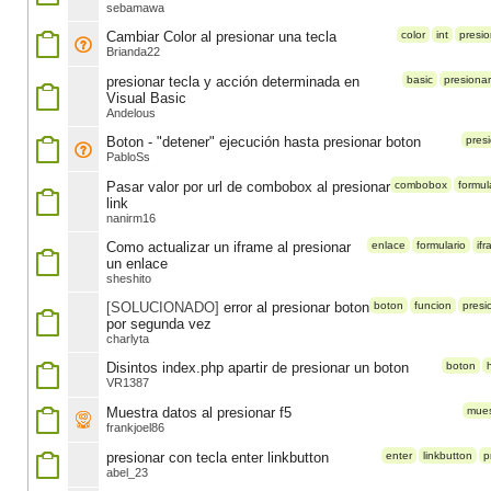
sebamawa
Cambiar Color al presionar una tecla
color
int
presio
Brianda22
presionar tecla y acción determinada en
basic
presionar
Visual Basic
Andelous
Boton - "detener" ejecución hasta presionar boton
pres
PabloSs
Pasar valor por url de combobox al presionar
combobox
formul
link
nanirm16
Como actualizar un iframe al presionar
enlace
formulario
if
un enlace
sheshito
[SOLUCIONADO]
error al presionar boton
boton
funcion
presi
por segunda vez
charlyta
Disintos index.php apartir de presionar un boton
boton
VR1387
Muestra datos al presionar f5
mues
frankjoel86
presionar con tecla enter linkbutton
enter
linkbutton
p
abel_23