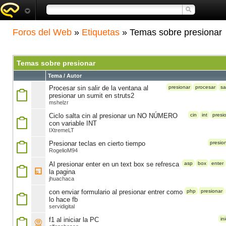
Foros del Web
»
Etiquetas
» Temas sobre presionar
Temas sobre presionar
Tema / Autor
Procesar sin salir de la ventana al
presionar
procesar
sal
presionar un sumit en struts2
mshelzr
Ciclo salta cin al presionar un NO NÚMERO
cin
int
presi
con variable INT
IXtremeLT
Presionar teclas en cierto tiempo
presio
RogelioM94
Al presionar enter en un text box se refresca
asp
box
enter
la pagina
jhuachaca
con enviar formulario al presionar entrer como
php
presionar
lo hace fb
servidigital
f1 al iniciar la PC
in