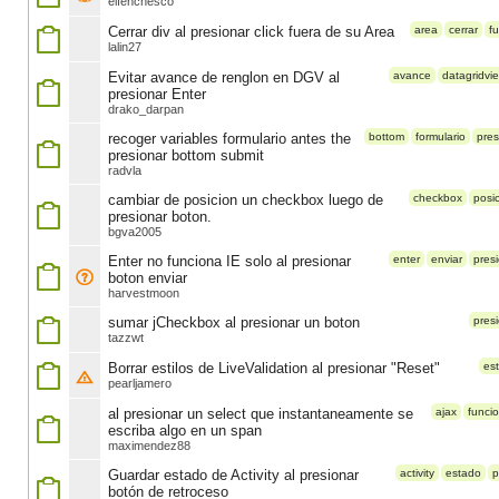
elfenchesco
Cerrar div al presionar click fuera de su Area
area
cerrar
f
lalin27
Evitar avance de renglon en DGV al
avance
datagridvi
presionar Enter
drako_darpan
recoger variables formulario antes the
bottom
formulario
pres
presionar bottom submit
radvla
cambiar de posicion un checkbox luego de
checkbox
posi
presionar boton.
bgva2005
Enter no funciona IE solo al presionar
enter
enviar
pres
boton enviar
harvestmoon
sumar jCheckbox al presionar un boton
pres
tazzwt
Borrar estilos de LiveValidation al presionar "Reset"
est
pearljamero
al presionar un select que instantaneamente se
ajax
funci
escriba algo en un span
maximendez88
Guardar estado de Activity al presionar
activity
estado
p
botón de retroceso