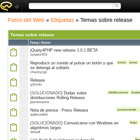
Foros del Web
»
Etiquetas
» Temas sobre release
Temas sobre release
Tema / Autor
jQuery4PHP new release 1.0.1 BETA
oyepez003
Reproducir un sonido al pulsar un botón y que
boton
press
se detenga al soltarlo.
chuckyzgz
Release
g3rm4n
[SOLUCIONADO]
Dudas sobre
distribuciones
duda
distribuciones Rolling Release
jaumesastre
Nota de prensa - Press Release
posicionamie...
quilesonline
[SOLUCIONADO]
Comunicarse con Windows en
largo
algoritmos largos
dmorill
fla