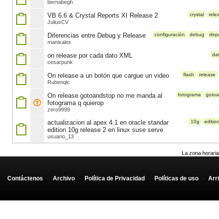
bernabegh
VB 6.6 & Crystal Reports XI Release 2
crystal
rele
JuliusCV
Diferencias entre Debug y Release
configuraciòn
debug
dep
manixalex
on release por cada dato XML
da
cesarpunk
On release a un botón que cargue un video
flash
release
Rubenqlc
On release gotoandstop no me manda al
fotograma
gotoa
fotograma q quierop
zero9999
actualizacion al apex 4.1 en oracle standar
10g
editio
edition 10g release 2 en linux suse serve
usuario_13
La zona horaria
Contáctenos
-
Archivo
-
Política de Privacidad
-
Políticas de uso
-
Arr