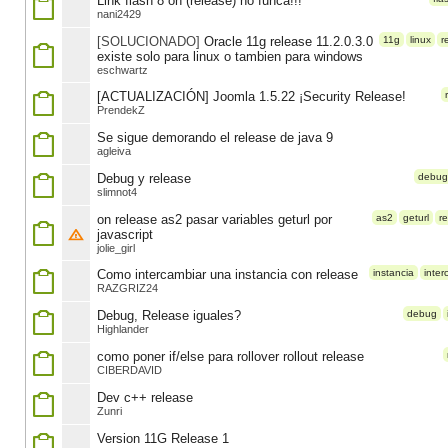
Link flash 8 on (release) no funca!!!
nani2429
[SOLUCIONADO]
Oracle 11g release 11.2.0.3.0
11g
linux
r
existe solo para linux o tambien para windows
eschwartz
[ACTUALIZACIÓN] Joomla 1.5.22 ¡Security Release!
PrendekZ
Se sigue demorando el release de java 9
agleiva
Debug y release
debug
slimnot4
on release as2 pasar variables geturl por
as2
geturl
r
javascript
jolie_girl
Como intercambiar una instancia con release
instancia
inter
RAZGRIZ24
Debug, Release iguales?
debug
Highlander
como poner if/else para rollover rollout release
CIBERDAVID
Dev c++ release
Zunri
Version 11G Release 1