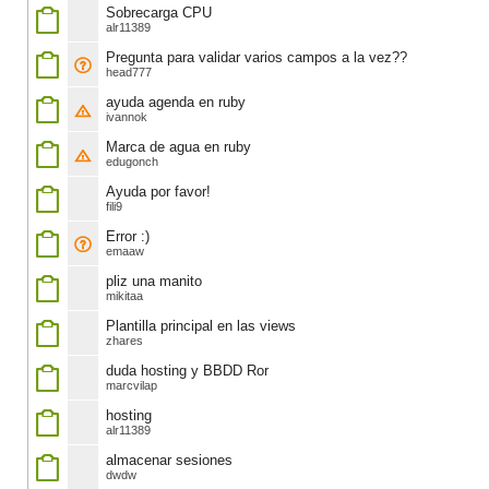
Sobrecarga CPU
alr11389
Pregunta para validar varios campos a la vez??
head777
ayuda agenda en ruby
ivannok
Marca de agua en ruby
edugonch
Ayuda por favor!
fili9
Error :)
emaaw
pliz una manito
mikitaa
Plantilla principal en las views
zhares
duda hosting y BBDD Ror
marcvilap
hosting
alr11389
almacenar sesiones
dwdw