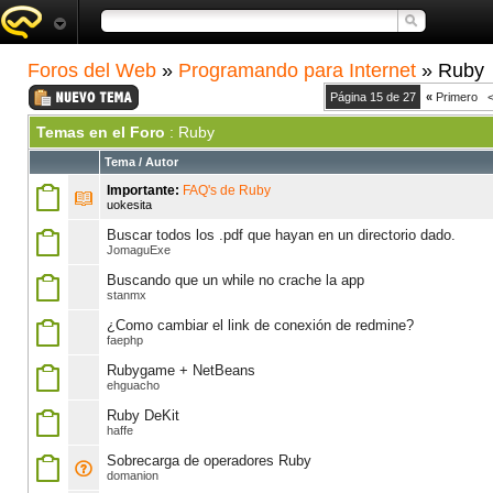
Foros del Web
»
Programando para Internet
» Ruby
Página 15 de 27
«
Primero
Temas en el Foro
: Ruby
Tema
/
Autor
Importante:
FAQ's de Ruby
uokesita
Buscar todos los .pdf que hayan en un directorio dado.
JomaguExe
Buscando que un while no crache la app
stanmx
¿Como cambiar el link de conexión de redmine?
faephp
Rubygame + NetBeans
ehguacho
Ruby DeKit
haffe
Sobrecarga de operadores Ruby
domanion