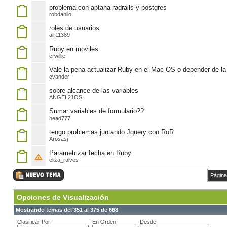
problema con aptana radrails y postgres
robdanilo
roles de usuarios
alr11389
Ruby en moviles
erwillie
Vale la pena actualizar Ruby en el Mac OS o depender de la
cvander
sobre alcance de las variables
ANGEL21OS
Sumar variables de formulario??
head777
tengo problemas juntando Jquery con RoR
Arosasj
Parametrizar fecha en Ruby
eliza_ralves
Página
Opciones de Visualización
Mostrando temas del 351 al 375 de 668
Clasificar Por
En Orden
Desde