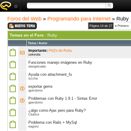
Foros del Web
»
Programando para Internet
» Ruby
Página 14 de 27
«
Primero
Temas en el Foro
: Ruby
Tema
/
Autor
Importante:
FAQ's de Ruby
uokesita
Funciones manejo imágenes en Ruby
elangelcaido
Ayuda con attachment_fu
isccha
exportar gems
gperdomo
Problemas con Ruby 1.9.1 - Sintax Error
gperdomo
¿algo como Ajax pero para Ruby?
ClubIce
Problema con Rails + MySql
eagonz