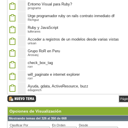
Entorno Visual para Ruby?
programx
Urge programador ruby on rails contrato inmediato df
Richguz
Ruby y JavaScript
luiferares
Acceder a registros de un modelos desde varias vistas
urisan
Grupo RoR en Peru
Arosasj
check_box_tag
rorr
will_paginate e internet explorer
rorr
Ayuda, gdata, ActiveResource, buzz
edugonch
Págin
Opciones de Visualización
Mostrando temas del 326 al 350 de 668
Clasificar Por
En Orden
Desde