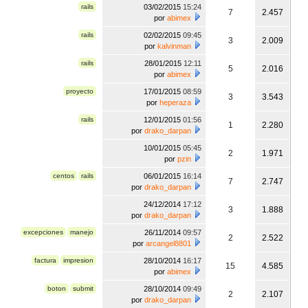
rails
03/02/2015
15:24
7
2.457
por
abimex
rails
02/02/2015
09:45
3
2.009
por
kalvinman
rails
28/01/2015
12:11
5
2.016
por
abimex
proyecto
17/01/2015
08:59
3
3.543
por
heperaza
rails
12/01/2015
01:56
1
2.280
por
drako_darpan
10/01/2015
05:45
2
1.971
por
pzin
centos
rails
06/01/2015
16:14
7
2.747
por
drako_darpan
24/12/2014
17:12
3
1.888
por
drako_darpan
excepciones
manejo
26/11/2014
09:57
2
2.522
por
arcangel8801
factura
impresion
28/10/2014
16:17
15
4.585
por
abimex
boton
submit
28/10/2014
09:49
2
2.107
por
drako_darpan