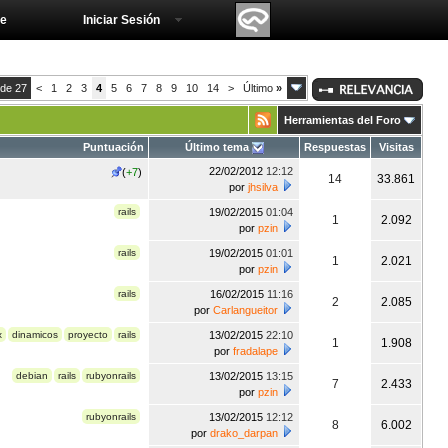
e
Iniciar Sesión
 de 27
<
1
2
3
4
5
6
7
8
9
10
14
>
Último
»
Herramientas del Foro
Puntuación
Último tema
Respuestas
Visitas
22/02/2012
12:12
(
+7
)
14
33.861
por
jhsilva
rails
19/02/2015
01:04
1
2.092
por
pzin
rails
19/02/2015
01:01
1
2.021
por
pzin
rails
16/02/2015
11:16
2
2.085
por
Carlangueitor
x
dinamicos
proyecto
rails
13/02/2015
22:10
1
1.908
por
fradalape
debian
rails
rubyonrails
13/02/2015
13:15
7
2.433
por
pzin
rubyonrails
13/02/2015
12:12
8
6.002
por
drako_darpan