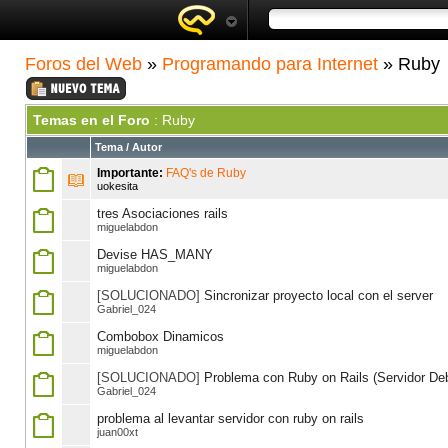
Foros del Web
»
Programando para Internet
» Ruby
Temas en el Foro
: Ruby
Tema
/
Autor
Importante:
FAQ's de Ruby
uokesita
tres Asociaciones rails
miguelabdon
Devise HAS_MANY
miguelabdon
[SOLUCIONADO]
Sincronizar proyecto local con el server
Gabriel_024
Combobox Dinamicos
miguelabdon
[SOLUCIONADO]
Problema con Ruby on Rails (Servidor De
Gabriel_024
problema al levantar servidor con ruby on rails
juan00xt