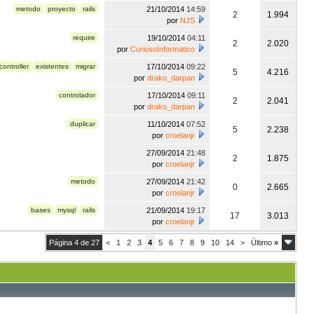
metodo
proyecto
rails
21/10/2014
14:59
2
1.994
por
NJS
require
19/10/2014
04:11
2
2.020
por
CuriosoInformatico
controller
existentes
migrar
17/10/2014
09:22
5
4.216
por
drako_darpan
controlador
17/10/2014
09:11
2
2.041
por
drako_darpan
duplicar
11/10/2014
07:52
5
2.238
por
croelanjr
27/09/2014
21:48
2
1.875
por
croelanjr
metodo
27/09/2014
21:42
0
2.665
por
croelanjr
bases
mysql
rails
21/09/2014
19:17
17
3.013
por
croelanjr
Página 4 de 27
<
1
2
3
4
5
6
7
8
9
10
14
>
Último
»