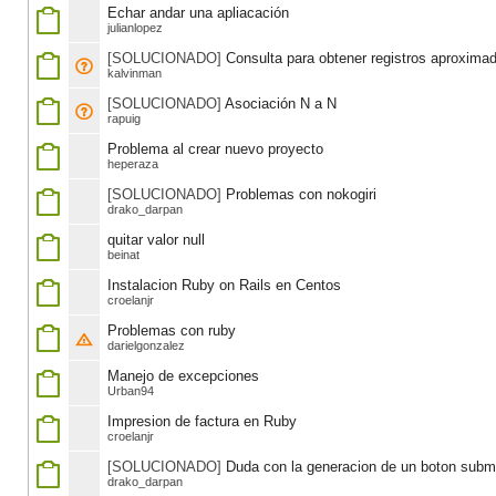
Echar andar una apliacación
julianlopez
[SOLUCIONADO]
Consulta para obtener registros aproxima
kalvinman
[SOLUCIONADO]
Asociación N a N
rapuig
Problema al crear nuevo proyecto
heperaza
[SOLUCIONADO]
Problemas con nokogiri
drako_darpan
quitar valor null
beinat
Instalacion Ruby on Rails en Centos
croelanjr
Problemas con ruby
darielgonzalez
Manejo de excepciones
Urban94
Impresion de factura en Ruby
croelanjr
[SOLUCIONADO]
Duda con la generacion de un boton subm
drako_darpan