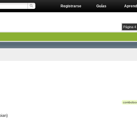
Registrarse
Guías
Aprend
Página 4
combobo
bian)