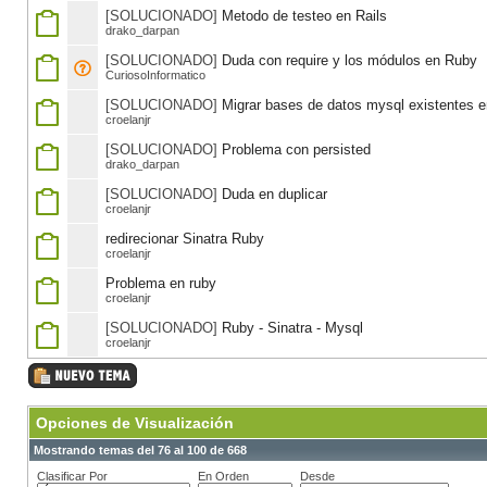
[SOLUCIONADO]
Metodo de testeo en Rails
drako_darpan
[SOLUCIONADO]
Duda con require y los módulos en Ruby
CuriosoInformatico
[SOLUCIONADO]
Migrar bases de datos mysql existentes en
croelanjr
[SOLUCIONADO]
Problema con persisted
drako_darpan
[SOLUCIONADO]
Duda en duplicar
croelanjr
redirecionar Sinatra Ruby
croelanjr
Problema en ruby
croelanjr
[SOLUCIONADO]
Ruby - Sinatra - Mysql
croelanjr
Opciones de Visualización
Mostrando temas del 76 al 100 de 668
Clasificar Por
En Orden
Desde